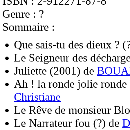
ISBN : 2-912271-87-8
Genre : ?
Sommaire :
Que sais-tu des dieux ?
(
Le Seigneur des décharg
Juliette
(2001)
de
BOUAK
Ah ! la ronde jolie ronde
Christiane
Le Rêve de monsieur Bl
Le Narrateur fou
(?)
de
D