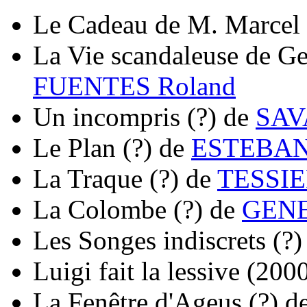
Le Cadeau de M. Marcel
La Vie scandaleuse de G
FUENTES Roland
Un incompris
(?)
de
SAV
Le Plan
(?)
de
ESTEBAN 
La Traque
(?)
de
TESSIE
La Colombe
(?)
de
GENE
Les Songes indiscrets
(?)
Luigi fait la lessive
(200
La Fenêtre d'Ageus
(?)
d