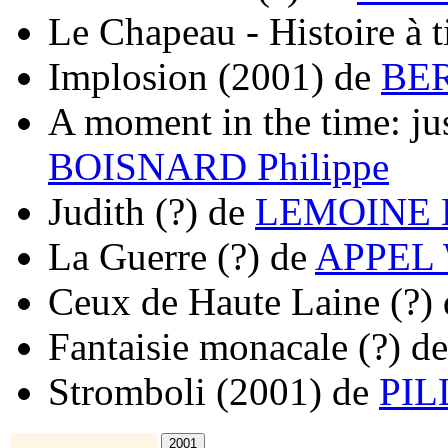
Le Chapeau - Histoire à t
Implosion
(2001)
de
BER
A moment in the time: jus
BOISNARD Philippe
Judith
(?)
de
LEMOINE 
La Guerre
(?)
de
APPEL 
Ceux de Haute Laine
(?)
Fantaisie monacale
(?)
d
Stromboli
(2001)
de
PIL