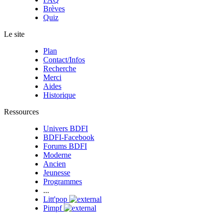
Brèves
Quiz
Le site
Plan
Contact/Infos
Recherche
Merci
Aides
Historique
Ressources
Univers BDFI
BDFI-Facebook
Forums BDFI
Moderne
Ancien
Jeunesse
Programmes
...
Litt'pop
Pimpf