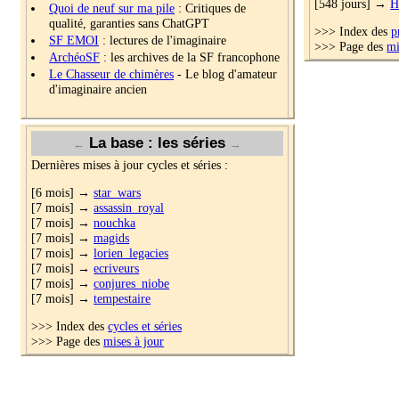
[548 jours] →
H
Quoi de neuf sur ma pile
: Critiques de
qualité, garanties sans ChatGPT
>>> Index des
p
SF EMOI
: lectures de l'imaginaire
>>> Page des
mi
ArchéoSF
: les archives de la SF francophone
Le Chasseur de chimères
- Le blog d'amateur
d'imaginaire ancien
La base : les séries
←
→
Dernières mises à jour cycles et séries :
[6 mois] →
star_wars
[7 mois] →
assassin_royal
[7 mois] →
nouchka
[7 mois] →
magids
[7 mois] →
lorien_legacies
[7 mois] →
ecriveurs
[7 mois] →
conjures_niobe
[7 mois] →
tempestaire
>>> Index des
cycles et séries
>>> Page des
mises à jour