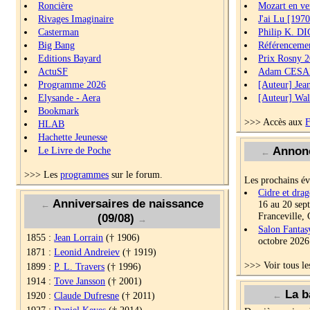
Roncière
Mozart en ve
Rivages Imaginaire
J'ai Lu [197
Casterman
Philip K. DI
Big Bang
Référencemen
Editions Bayard
Prix Rosny 
ActuSF
Adam CES
Programme 2026
[Auteur] Jea
Elysande - Aera
[Auteur] Wal
Bookmark
>>> Accès aux
HLAB
Hachette Jeunesse
Annonc
Le Livre de Poche
←
>>> Les
programmes
sur le forum.
Les prochains é
Cidre et drag
Anniversaires de naissance
16 au 20 sep
←
Franceville,
(09/08)
→
Salon Fantas
1855 :
Jean Lorrain
(† 1906)
octobre 2026
1871 :
Leonid Andreiev
(† 1919)
>>> Voir tous l
1899 :
P. L. Travers
(† 1996)
1914 :
Tove Jansson
(† 2001)
La b
1920 :
Claude Dufresne
(† 2011)
←
1927 :
Daniel Keyes
(† 2014)