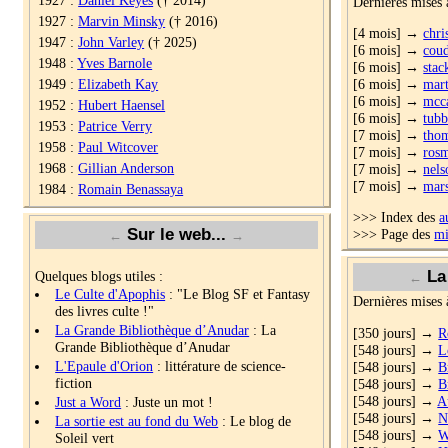
Dernières mises à
1927 :
Marvin Minsky
(† 2016)
[4 mois] →
chri
1947 :
John Varley
(† 2025)
[6 mois] →
cou
1948 :
Yves Barnole
[6 mois] →
stac
1949 :
Elizabeth Kay
[6 mois] →
mar
[6 mois] →
mcc
1952 :
Hubert Haensel
[6 mois] →
tub
1953 :
Patrice Verry
[7 mois] →
tho
1958 :
Paul Witcover
[7 mois] →
ros
1968 :
Gillian Anderson
[7 mois] →
nels
[7 mois] →
mars
1984 :
Romain Benassaya
>>> Index des
a
Sur le web...
>>> Page des
mi
←
→
La 
Quelques blogs utiles :
←
Le Culte d'Apophis
: "Le Blog SF et Fantasy
Dernières mises à
des livres culte !"
La Grande Bibliothèque d’Anudar
: La
[350 jours] →
R
Grande Bibliothèque d’Anudar
[548 jours] →
L
L'Epaule d'Orion
: littérature de science-
[548 jours] →
B
fiction
[548 jours] →
B
[548 jours] →
A
Just a Word
: Juste un mot !
[548 jours] →
N
La sortie est au fond du Web
: Le blog de
[548 jours] →
W
Soleil vert