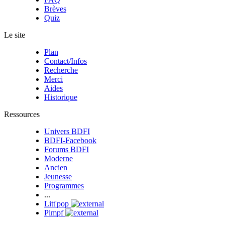
Brèves
Quiz
Le site
Plan
Contact/Infos
Recherche
Merci
Aides
Historique
Ressources
Univers BDFI
BDFI-Facebook
Forums BDFI
Moderne
Ancien
Jeunesse
Programmes
...
Litt'pop
Pimpf