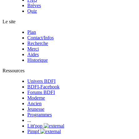
Brèves
Quiz
Le site
Plan
Contact/Infos
Recherche
Merci
Aides
Historique
Ressources
Univers BDFI
BDFI-Facebook
Forums BDFI
Moderne
Ancien
Jeunesse
Programmes
...
Litt'pop
Pimpf