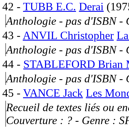
42
-
TUBB E.C.
Derai
(197
Anthologie - pas d'ISBN -
43
-
ANVIL Christopher
La
Anthologie - pas d'ISBN -
44
-
STABLEFORD Brian 
Anthologie - pas d'ISBN -
45
-
VANCE Jack
Les Mond
Recueil de textes liés ou e
Couverture : ?
- Genre : S