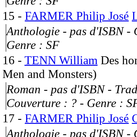
Genre : SF
15
-
FARMER Philip José
L
Anthologie - pas d'ISBN -
Genre : SF
16
-
TENN William
Des ho
Men and Monsters)
Roman - pas d'ISBN - Tra
Couverture : ?
- Genre : S
17
-
FARMER Philip José
Anthologie - pas d'ISBN -