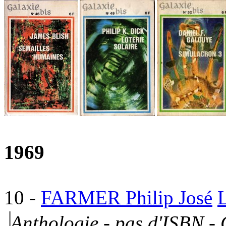
1969
10
-
FARMER Philip José
L
Anthologie - pas d'ISBN -