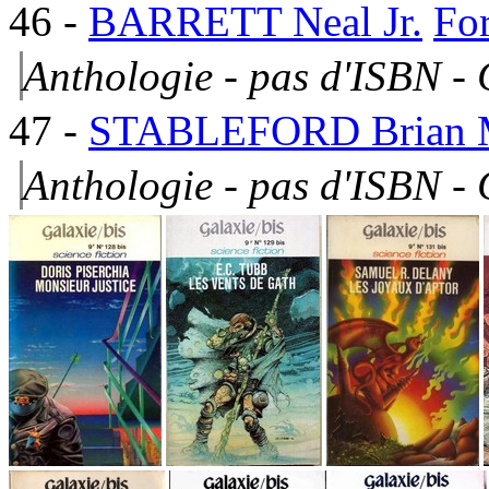
46
-
BARRETT Neal Jr.
For
Anthologie - pas d'ISBN -
47
-
STABLEFORD Brian 
Anthologie - pas d'ISBN -