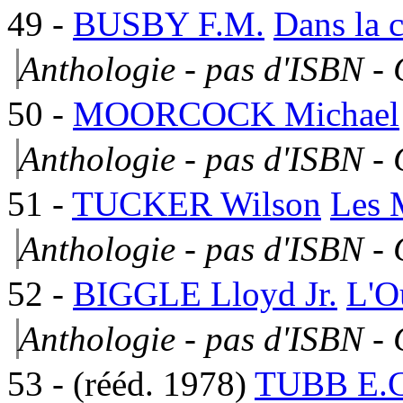
49
-
BUSBY F.M.
Dans la 
Anthologie - pas d'ISBN -
50
-
MOORCOCK Michael
Anthologie - pas d'ISBN -
51
-
TUCKER Wilson
Les 
Anthologie - pas d'ISBN -
52
-
BIGGLE Lloyd Jr.
L'O
Anthologie - pas d'ISBN -
53
- (
rééd.
1978)
TUBB E.C