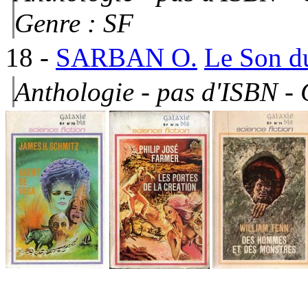
Genre : SF
18
-
SARBAN O.
Le Son d
Anthologie - pas d'ISBN -