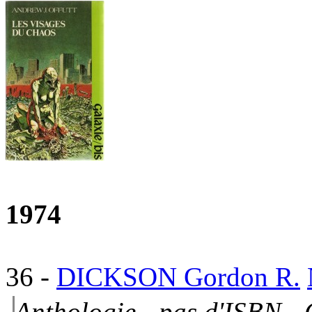
1974
36
-
DICKSON Gordon R.
Anthologie - pas d'ISBN -