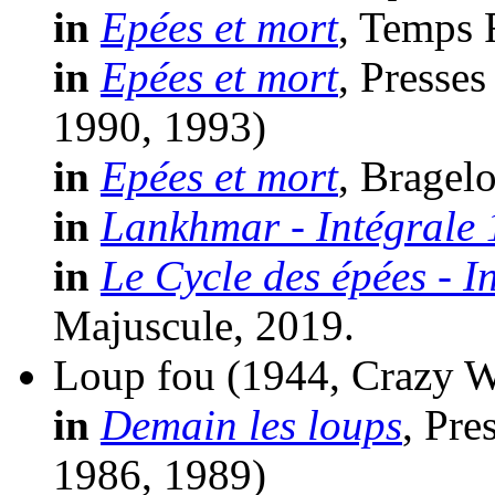
in
Epées et mort
, Temps 
in
Epées et mort
, Presse
1990, 1993)
in
Epées et mort
, Bragel
in
Lankhmar - Intégrale 
in
Le Cycle des épées - I
Majuscule, 2019.
Loup fou
(1944, Crazy W
in
Demain les loups
, Pre
1986, 1989)