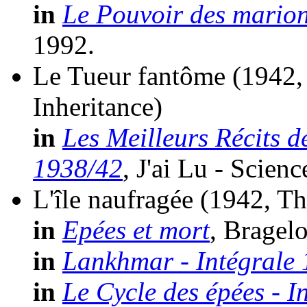
in
Le Pouvoir des marion
1992.
Le Tueur fantôme
(1942,
Inheritance)
in
Les Meilleurs Récits d
1938/42
, J'ai Lu - Scien
L'île naufragée
(1942, T
in
Epées et mort
, Bragel
in
Lankhmar - Intégrale 
in
Le Cycle des épées - I