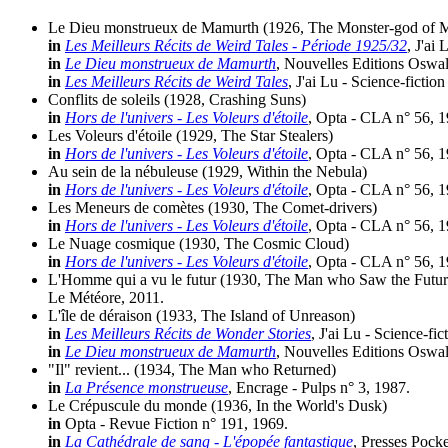
Le Dieu monstrueux de Mamurth
(1926, The Monster-god of 
in
Les Meilleurs Récits de Weird Tales - Période 1925/32
, J'ai
in
Le Dieu monstrueux de Mamurth
, Nouvelles Editions Oswald
in
Les Meilleurs Récits de Weird Tales
, J'ai Lu - Science-fictio
Conflits de soleils
(1928, Crashing Suns)
in
Hors de l'univers - Les Voleurs d'étoile
, Opta - CLA n° 56, 1
Les Voleurs d'étoile
(1929, The Star Stealers)
in
Hors de l'univers - Les Voleurs d'étoile
, Opta - CLA n° 56, 1
Au sein de la nébuleuse
(1929, Within the Nebula)
in
Hors de l'univers - Les Voleurs d'étoile
, Opta - CLA n° 56, 1
Les Meneurs de comètes
(1930, The Comet-drivers)
in
Hors de l'univers - Les Voleurs d'étoile
, Opta - CLA n° 56, 1
Le Nuage cosmique
(1930, The Cosmic Cloud)
in
Hors de l'univers - Les Voleurs d'étoile
, Opta - CLA n° 56, 1
L'Homme qui a vu le futur
(1930, The Man who Saw the Futur
Le Météore, 2011.
L'île de déraison
(1933, The Island of Unreason)
in
Les Meilleurs Récits de Wonder Stories
, J'ai Lu - Science-fi
in
Le Dieu monstrueux de Mamurth
, Nouvelles Editions Oswald
"Il" revient...
(1934, The Man who Returned)
in
La Présence monstrueuse
, Encrage - Pulps n° 3, 1987.
Le Crépuscule du monde
(1936, In the World's Dusk)
in
Opta - Revue Fiction n° 191, 1969.
in
La Cathédrale de sang - L'épopée fantastique
, Presses Pocke