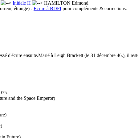
x
Initiale H
HAMILTON Edmond
orreur, étrange) -
Ecrire à BDFI
pour compléments & corrections.
cessé d'écrire ensuite.Marié à Leigh Brackett (le 31 décembre 46.), il r
975.
ture and the Space Emperor)
ure)
e)
in Future)