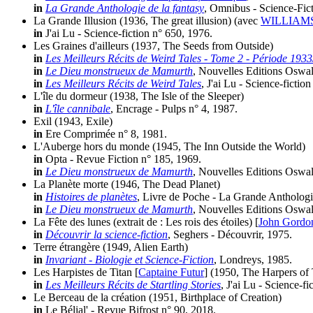
in
La Grande Anthologie de la fantasy
, Omnibus - Science-Fict
La Grande Illusion
(1936, The great illusion)
(avec
WILLIAMS
in
J'ai Lu - Science-fiction n° 650, 1976.
Les Graines d'ailleurs
(1937, The Seeds from Outside)
in
Les Meilleurs Récits de Weird Tales - Tome 2 - Période 1933
in
Le Dieu monstrueux de Mamurth
, Nouvelles Editions Oswald
in
Les Meilleurs Récits de Weird Tales
, J'ai Lu - Science-fictio
L'île du dormeur
(1938, The Isle of the Sleeper)
in
L'île cannibale
, Encrage - Pulps n° 4, 1987.
Exil
(1943, Exile)
in
Ere Comprimée n° 8, 1981.
L'Auberge hors du monde
(1945, The Inn Outside the World)
in
Opta - Revue Fiction n° 185, 1969.
in
Le Dieu monstrueux de Mamurth
, Nouvelles Editions Oswald
La Planète morte
(1946, The Dead Planet)
in
Histoires de planètes
, Livre de Poche - La Grande Anthologi
in
Le Dieu monstrueux de Mamurth
, Nouvelles Editions Oswald
La Fête des lunes (extrait de : Les rois des étoiles) [
John Gordo
in
Découvrir la science-fiction
, Seghers - Découvrir, 1975.
Terre étrangère
(1949, Alien Earth)
in
Invariant - Biologie et Science-Fiction
, Londreys, 1985.
Les Harpistes de Titan [
Captaine Futur
]
(1950, The Harpers of 
in
Les Meilleurs Récits de Startling Stories
, J'ai Lu - Science-f
Le Berceau de la création
(1951, Birthplace of Creation)
in
Le Bélial' - Revue Bifrost n° 90, 2018.