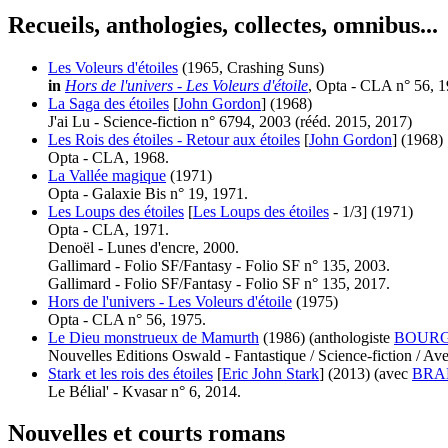
Recueils, anthologies, collectes, omnibus...
Les Voleurs d'étoiles
(1965, Crashing Suns)
in
Hors de l'univers - Les Voleurs d'étoile
, Opta - CLA n° 56, 1
La Saga des étoiles
[
John Gordon
]
(1968)
J'ai Lu - Science-fiction n° 6794, 2003 (
rééd.
2015, 2017)
Les Rois des étoiles - Retour aux étoiles
[
John Gordon
]
(1968)
Opta - CLA, 1968.
La Vallée magique
(1971)
Opta - Galaxie Bis n° 19, 1971.
Les Loups des étoiles
[
Les Loups des étoiles
- 1/3]
(1971)
Opta - CLA, 1971.
Denoël - Lunes d'encre, 2000.
Gallimard - Folio SF/Fantasy - Folio SF n° 135, 2003.
Gallimard - Folio SF/Fantasy - Folio SF n° 135, 2017.
Hors de l'univers - Les Voleurs d'étoile
(1975)
Opta - CLA n° 56, 1975.
Le Dieu monstrueux de Mamurth
(1986)
(anthologiste
BOURGO
Nouvelles Editions Oswald - Fantastique / Science-fiction / Av
Stark et les rois des étoiles
[
Eric John Stark
]
(2013)
(avec
BRA
Le Bélial' - Kvasar n° 6, 2014.
Nouvelles et courts romans