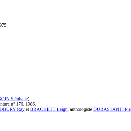
975.
IN Stéphane
)
enture n° 176, 1986.
DBURY Ray
et
BRACKETT Leigh
, anthologiste
DURASTANTI Pier