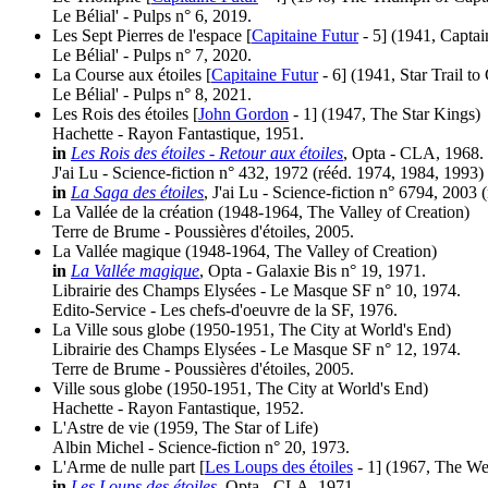
Le Bélial' - Pulps n° 6, 2019.
Les Sept Pierres de l'espace [
Capitaine Futur
- 5]
(1941, Captai
Le Bélial' - Pulps n° 7, 2020.
La Course aux étoiles [
Capitaine Futur
- 6]
(1941, Star Trail to
Le Bélial' - Pulps n° 8, 2021.
Les Rois des étoiles [
John Gordon
- 1]
(1947, The Star Kings)
Hachette - Rayon Fantastique, 1951.
in
Les Rois des étoiles - Retour aux étoiles
, Opta - CLA, 1968.
J'ai Lu - Science-fiction n° 432, 1972 (
rééd.
1974, 1984, 1993)
in
La Saga des étoiles
, J'ai Lu - Science-fiction n° 6794, 2003 (
La Vallée de la création
(1948-1964, The Valley of Creation)
Terre de Brume - Poussières d'étoiles, 2005.
La Vallée magique
(1948-1964, The Valley of Creation)
in
La Vallée magique
, Opta - Galaxie Bis n° 19, 1971.
Librairie des Champs Elysées - Le Masque SF n° 10, 1974.
Edito-Service - Les chefs-d'oeuvre de la SF, 1976.
La Ville sous globe
(1950-1951, The City at World's End)
Librairie des Champs Elysées - Le Masque SF n° 12, 1974.
Terre de Brume - Poussières d'étoiles, 2005.
Ville sous globe
(1950-1951, The City at World's End)
Hachette - Rayon Fantastique, 1952.
L'Astre de vie
(1959, The Star of Life)
Albin Michel - Science-fiction n° 20, 1973.
L'Arme de nulle part [
Les Loups des étoiles
- 1]
(1967, The W
in
Les Loups des étoiles
, Opta - CLA, 1971.