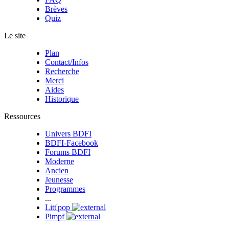
Brèves
Quiz
Le site
Plan
Contact/Infos
Recherche
Merci
Aides
Historique
Ressources
Univers BDFI
BDFI-Facebook
Forums BDFI
Moderne
Ancien
Jeunesse
Programmes
...
Litt'pop
Pimpf