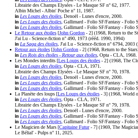
Librairie des Champs Elysées - Le Masque SF n° 62, 1977.
Albin Michel - Albin' Poche n° 11, 1987.
in
Les Loups des étoiles
, Denoël - Lunes d'encre, 2000.
in
Les Loups des étoiles
, Gallimard - Folio SF/Fantasy - Folio 
in
Les Loups des étoiles
, Gallimard - Folio SF/Fantasy - Folio 
Le Retour aux étoiles
[
John Gordon
- 2]
(1968, Return to the St
J'ai Lu - Science-fiction n° 490, 1973 (
rééd.
1990, 1994)
in
La Saga des étoiles
, J'ai Lu - Science-fiction n° 6794, 2003 (
Retour aux étoiles
[
John Gordon
- 2]
(1968, Return to the Stars
in
Les Rois des étoiles - Retour aux étoiles
, Opta - CLA, 1968.
Les Mondes interdits [
Les Loups des étoiles
- 2]
(1968, The Cl
in
Les Loups des étoiles
, Opta - CLA, 1971.
Librairie des Champs Elysées - Le Masque SF n° 70, 1978.
in
Les Loups des étoiles
, Denoël - Lunes d'encre, 2000.
in
Les Loups des étoiles
, Gallimard - Folio SF/Fantasy - Folio 
in
Les Loups des étoiles
, Gallimard - Folio SF/Fantasy - Folio 
La Planète des loups [
Les Loups des étoiles
- 3]
(1968, World o
in
Les Loups des étoiles
, Opta - CLA, 1971.
Librairie des Champs Elysées - Le Masque SF n° 79, 1978.
in
Les Loups des étoiles
, Denoël - Lunes d'encre, 2000.
in
Les Loups des étoiles
, Gallimard - Folio SF/Fantasy - Folio 
in
Les Loups des étoiles
, Gallimard - Folio SF/Fantasy - Folio 
Le Magicien de Mars [
Capitaine Futur
- 7]
(1969, The Magicia
Le Bélial' - Pulps n° 11, 2025.