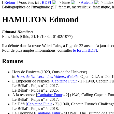
[
Retour
] Vous êtes ici :
BDFI
Base
Auteurs
Inde
Bibliographies de l'imaginaire (SF, fantasy, merveilleux, fantastique, h
HAMILTON Edmond
Edmond Hamilton
Etats-Unis (Ohio, 21/10/1904 - 01/02/1977)
Il a débuté dans la revue Weird Tales, à l'age de 22 ans et n'a jamais 
Pour de plus amples informations, consulter
le forum BDFI
.
Romans
Hors de l'univers
(1929, Outside the Universe)
in
Hors de l'univers - Les Voleurs d'étoile
, Opta - CLA n° 56, 1
L'Empereur de l'espace [
Capitaine Futur
- 1]
(1940, Captain Fu
Le Bélial' - Pulps n° 2, 2017.
Le Bélial' - Pulps n° 2, 2025.
A la rescousse [
Capitaine Futur
- 2]
(1940, Calling Captain Fut
Le Bélial' - Pulps n° 3, 2017.
Le Défi [
Capitaine Futur
- 3]
(1940, Captain Future's Challeng
Le Bélial' - Pulps n° 5, 2018.
Le Triomphe [
Capitaine Futur
- 4]
(1940, The Triumph of Capta