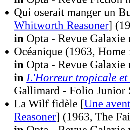
Qui oserait manger un Bu
Whitworth Reasoner
]
(1
in
Opta - Revue Galaxie 
Océanique
(1963, Home 
in
Opta - Revue Galaxie 
in
L'Horreur tropicale et 
Gallimard - Folio Junior
La Wilf fidèle [
Une aven
Reasoner
]
(1963, The Fai
in
Opta - Revue Galaxie 