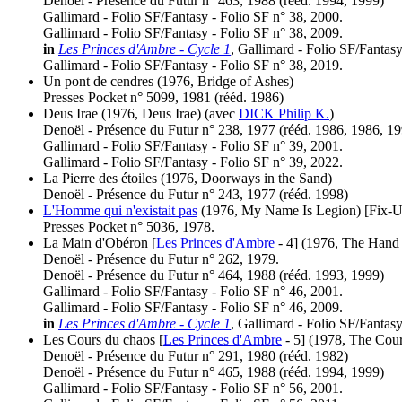
Denoël - Présence du Futur n° 463, 1988 (
rééd.
1994, 1999)
Gallimard - Folio SF/Fantasy - Folio SF n° 38, 2000.
Gallimard - Folio SF/Fantasy - Folio SF n° 38, 2009.
in
Les Princes d'Ambre - Cycle 1
, Gallimard - Folio SF/Fantas
Gallimard - Folio SF/Fantasy - Folio SF n° 38, 2019.
Un pont de cendres
(1976, Bridge of Ashes)
Presses Pocket n° 5099, 1981 (
rééd.
1986)
Deus Irae
(1976, Deus Irae)
(avec
DICK Philip K.
)
Denoël - Présence du Futur n° 238, 1977 (
rééd.
1986, 1986, 19
Gallimard - Folio SF/Fantasy - Folio SF n° 39, 2001.
Gallimard - Folio SF/Fantasy - Folio SF n° 39, 2022.
La Pierre des étoiles
(1976, Doorways in the Sand)
Denoël - Présence du Futur n° 243, 1977 (
rééd.
1998)
L'Homme qui n'existait pas
(1976, My Name Is Legion)
[Fix-U
Presses Pocket n° 5036, 1978.
La Main d'Obéron [
Les Princes d'Ambre
- 4]
(1976, The Hand
Denoël - Présence du Futur n° 262, 1979.
Denoël - Présence du Futur n° 464, 1988 (
rééd.
1993, 1999)
Gallimard - Folio SF/Fantasy - Folio SF n° 46, 2001.
Gallimard - Folio SF/Fantasy - Folio SF n° 46, 2009.
in
Les Princes d'Ambre - Cycle 1
, Gallimard - Folio SF/Fantas
Les Cours du chaos [
Les Princes d'Ambre
- 5]
(1978, The Cour
Denoël - Présence du Futur n° 291, 1980 (
rééd.
1982)
Denoël - Présence du Futur n° 465, 1988 (
rééd.
1994, 1999)
Gallimard - Folio SF/Fantasy - Folio SF n° 56, 2001.