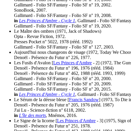
Gallimard - Folio SF/Fantasy - Folio SF n° 19, 2002.
SonoBook, 2007.
Gallimard - Folio SF/Fantasy - Folio SF n° 19, 2008.
in
Les Princes d'Ambre - Cycle 1
, Gallimard - Folio SF/Fantas
Gallimard - Folio SF/Fantasy - Folio SF n° 19, 2020.
Le Maître des ombres
(1971, Jack of Shadows)
Opta - Revue Fiction, 1972.
Presses Pocket n° 5022, 1978 (
rééd.
1992)
Gallimard - Folio SF/Fantasy - Folio SF n° 127, 2003.
Aujourd'hui nous changeons de visage
(1972, Today We Choos
Denoël - Présence du Futur n° 226, 1977.
Les Fusils d'Avalon [
Les Princes d'Ambre
- 2]
(1972, The Guns
Denoël - Présence du Futur n° 196, 1976 (
rééd.
1984)
Denoël - Présence du Futur n° 462, 1988 (
rééd.
1993, 1999)
Gallimard - Folio SF/Fantasy - Folio SF n° 20, 2000.
Gallimard - Folio SF/Fantasy - Folio SF n° 20, 2009.
Gallimard - Folio SF/Fantasy - Folio SF n° 20, 2015.
in
Les Princes d'Ambre - Cycle 1
, Gallimard - Folio SF/Fantas
Le Sérum de la déesse bleue [
Francis Sandow
]
(1973, To Die in
Denoël - Présence du Futur n° 205, 1976 (
rééd.
1987)
J'ai Lu - Science-fiction n° 6118, 2002.
in
L'île des morts
, Mnémos, 2016.
Le Signe de la licorne [
Les Princes d'Ambre
- 3]
(1975, Sign of
Denoël - Présence du Futur n° 251, 1978.