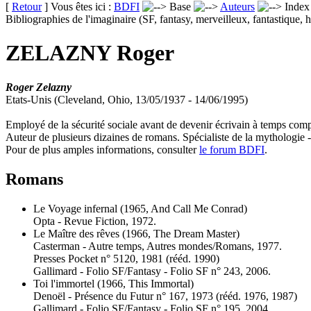
[
Retour
] Vous êtes ici :
BDFI
Base
Auteurs
Inde
Bibliographies de l'imaginaire (SF, fantasy, merveilleux, fantastique, h
ZELAZNY Roger
Roger Zelazny
Etats-Unis (Cleveland, Ohio, 13/05/1937 - 14/06/1995)
Employé de la sécurité sociale avant de devenir écrivain à temps comp
Auteur de plusieurs dizaines de romans. Spécialiste de la mythologie - 
Pour de plus amples informations, consulter
le forum BDFI
.
Romans
Le Voyage infernal
(1965, And Call Me Conrad)
Opta - Revue Fiction, 1972.
Le Maître des rêves
(1966, The Dream Master)
Casterman - Autre temps, Autres mondes/Romans, 1977.
Presses Pocket n° 5120, 1981 (
rééd.
1990)
Gallimard - Folio SF/Fantasy - Folio SF n° 243, 2006.
Toi l'immortel
(1966, This Immortal)
Denoël - Présence du Futur n° 167, 1973 (
rééd.
1976, 1987)
Gallimard - Folio SF/Fantasy - Folio SF n° 195, 2004.