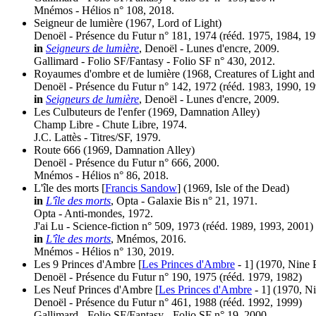
Mnémos - Hélios n° 108, 2018.
Seigneur de lumière
(1967, Lord of Light)
Denoël - Présence du Futur n° 181, 1974 (
rééd.
1975, 1984, 19
in
Seigneurs de lumière
, Denoël - Lunes d'encre, 2009.
Gallimard - Folio SF/Fantasy - Folio SF n° 430, 2012.
Royaumes d'ombre et de lumière
(1968, Creatures of Light an
Denoël - Présence du Futur n° 142, 1972 (
rééd.
1983, 1990, 19
in
Seigneurs de lumière
, Denoël - Lunes d'encre, 2009.
Les Culbuteurs de l'enfer
(1969, Damnation Alley)
Champ Libre - Chute Libre, 1974.
J.C. Lattès - Titres/SF, 1979.
Route 666
(1969, Damnation Alley)
Denoël - Présence du Futur n° 666, 2000.
Mnémos - Hélios n° 86, 2018.
L'île des morts [
Francis Sandow
]
(1969, Isle of the Dead)
in
L'île des morts
, Opta - Galaxie Bis n° 21, 1971.
Opta - Anti-mondes, 1972.
J'ai Lu - Science-fiction n° 509, 1973 (
rééd.
1989, 1993, 2001)
in
L'île des morts
, Mnémos, 2016.
Mnémos - Hélios n° 130, 2019.
Les 9 Princes d'Ambre [
Les Princes d'Ambre
- 1]
(1970, Nine 
Denoël - Présence du Futur n° 190, 1975 (
rééd.
1979, 1982)
Les Neuf Princes d'Ambre [
Les Princes d'Ambre
- 1]
(1970, Ni
Denoël - Présence du Futur n° 461, 1988 (
rééd.
1992, 1999)
Gallimard - Folio SF/Fantasy - Folio SF n° 19, 2000.