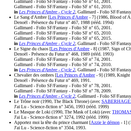
Gallimard - Folio SF/Fantasy - Folio SF n° 61, 2001.
Gallimard - Folio SF/Fantasy - Folio SF n° 61, 2010.
in
Les Princes d'Ambre - Cycle 2
, Gallimard - Folio SF/Fantas
Le Sang d'Ambre [
Les Princes d'Ambre
- 7]
(1986, Blood of 
Denoël - Présence du Futur n° 467, 1988 (
rééd.
1994)
Gallimard - Folio SF/Fantasy - Folio SF n° 65, 2001.
Gallimard - Folio SF/Fantasy - Folio SF n° 65, 2010.
Gallimard - Folio SF/Fantasy - Folio SF n° 65, 2015.
in
Les Princes d'Ambre - Cycle 2
, Gallimard - Folio SF/Fantas
Le Signe du chaos [
Les Princes d'Ambre
- 8]
(1987, Sign of C
Denoël - Présence du Futur n° 468, 1989 (
rééd.
1993)
Gallimard - Folio SF/Fantasy - Folio SF n° 74, 2001.
Gallimard - Folio SF/Fantasy - Folio SF n° 74, 2010.
in
Les Princes d'Ambre - Cycle 2
, Gallimard - Folio SF/Fantas
Chevalier des ombres [
Les Princes d'Ambre
- 9]
(1989, Knight
Denoël - Présence du Futur n° 469, 1991.
Gallimard - Folio SF/Fantasy - Folio SF n° 78, 2001.
Gallimard - Folio SF/Fantasy - Folio SF n° 78, 2009.
in
Les Princes d'Ambre - Cycle 2
, Gallimard - Folio SF/Fantas
Le Trône noir
(1990, The Black Throne)
(avec
SABERHAGEN
J'ai Lu - Science-fiction n° 3456, 1993 (
rééd.
1999)
Le Masque de Loki
(1990, The Mask of Loki)
(avec
THOMAS 
J'ai Lu - Science-fiction n° 3274, 1992 (
rééd.
1999)
Apportez moi la tête du prince charmant [
Azzie le démon
- 1]
(
J'ai Lu - Science-fiction n° 3504, 1993.