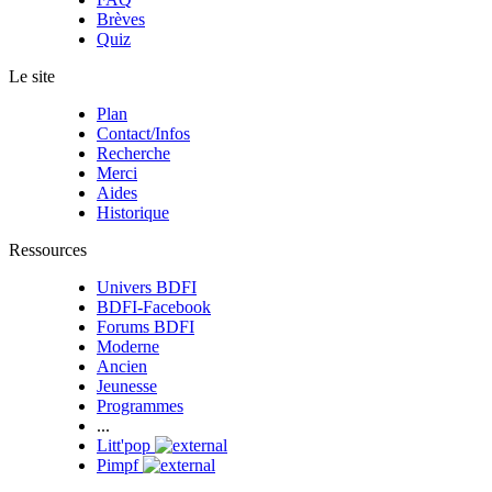
Brèves
Quiz
Le site
Plan
Contact/Infos
Recherche
Merci
Aides
Historique
Ressources
Univers BDFI
BDFI-Facebook
Forums BDFI
Moderne
Ancien
Jeunesse
Programmes
...
Litt'pop
Pimpf