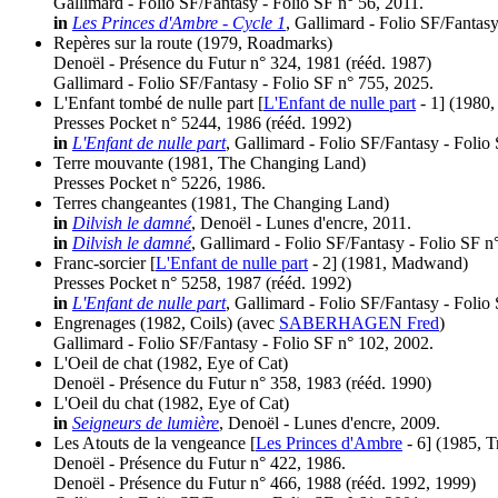
Gallimard - Folio SF/Fantasy - Folio SF n° 56, 2011.
in
Les Princes d'Ambre - Cycle 1
, Gallimard - Folio SF/Fantas
Repères sur la route
(1979, Roadmarks)
Denoël - Présence du Futur n° 324, 1981 (
rééd.
1987)
Gallimard - Folio SF/Fantasy - Folio SF n° 755, 2025.
L'Enfant tombé de nulle part [
L'Enfant de nulle part
- 1]
(1980,
Presses Pocket n° 5244, 1986 (
rééd.
1992)
in
L'Enfant de nulle part
, Gallimard - Folio SF/Fantasy - Folio
Terre mouvante
(1981, The Changing Land)
Presses Pocket n° 5226, 1986.
Terres changeantes
(1981, The Changing Land)
in
Dilvish le damné
, Denoël - Lunes d'encre, 2011.
in
Dilvish le damné
, Gallimard - Folio SF/Fantasy - Folio SF n
Franc-sorcier [
L'Enfant de nulle part
- 2]
(1981, Madwand)
Presses Pocket n° 5258, 1987 (
rééd.
1992)
in
L'Enfant de nulle part
, Gallimard - Folio SF/Fantasy - Folio
Engrenages
(1982, Coils)
(avec
SABERHAGEN Fred
)
Gallimard - Folio SF/Fantasy - Folio SF n° 102, 2002.
L'Oeil de chat
(1982, Eye of Cat)
Denoël - Présence du Futur n° 358, 1983 (
rééd.
1990)
L'Oeil du chat
(1982, Eye of Cat)
in
Seigneurs de lumière
, Denoël - Lunes d'encre, 2009.
Les Atouts de la vengeance [
Les Princes d'Ambre
- 6]
(1985, 
Denoël - Présence du Futur n° 422, 1986.
Denoël - Présence du Futur n° 466, 1988 (
rééd.
1992, 1999)