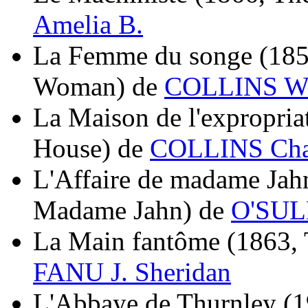
Amelia B.
La Femme du songe
(185
Woman)
de
COLLINS W.
La Maison de l'expropria
House)
de
COLLINS Cha
L'Affaire de madame Jah
Madame Jahn)
de
O'SUL
La Main fantôme
(1863, 
FANU J. Sheridan
L'Abbaye de Thurnley
(1