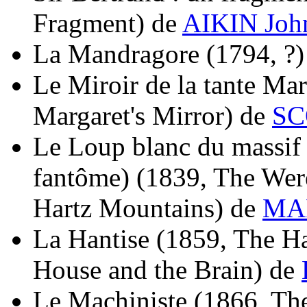
Fragment)
de
AIKIN Joh
La Mandragore
(1794, ?)
Le Miroir de la tante Mar
Margaret's Mirror)
de
SC
Le Loup blanc du massif d
fantôme)
(1839, The Wer
Hartz Mountains)
de
MAR
La Hantise
(1859, The Ha
House and the Brain)
de
Le Machiniste
(1866, Th