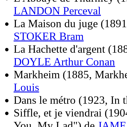
LANDON Perceval
La Maison du juge
(1891
STOKER Bram
La Hachette d'argent
(188
DOYLE Arthur Conan
Markheim
(1885, Markh
Louis
Dans le métro
(1923, In 
Siffle, et je viendrai
(190
You, My Lad")
de
JAMES