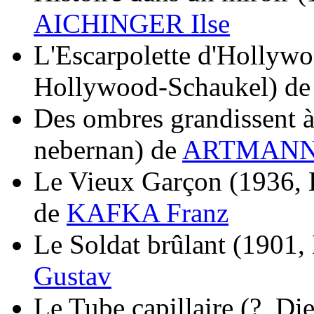
AICHINGER Ilse
L'Escarpolette d'Hollyw
Hollywood-Schaukel)
d
Des ombres grandissent à
nebernan)
de
ARTMANN 
Le Vieux Garçon
(1936, 
de
KAFKA Franz
Le Soldat brûlant
(1901, 
Gustav
Le Tube capillaire
(?, Di