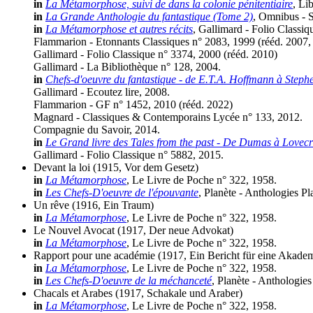
in
La Métamorphose, suivi de dans la colonie pénitentiaire
, Li
in
La Grande Anthologie du fantastique (Tome 2)
, Omnibus - S
in
La Métamorphose et autres récits
, Gallimard - Folio Classiq
Flammarion - Etonnants Classiques n° 2083, 1999 (
rééd.
2007,
Gallimard - Folio Classique n° 3374, 2000 (
rééd.
2010)
Gallimard - La Bibliothèque n° 128, 2004.
in
Chefs-d'oeuvre du fantastique - de E.T.A. Hoffmann à Steph
Gallimard - Ecoutez lire, 2008.
Flammarion - GF n° 1452, 2010 (
rééd.
2022)
Magnard - Classiques & Contemporains Lycée n° 133, 2012.
Compagnie du Savoir, 2014.
in
Le Grand livre des Tales from the past - De Dumas à Lovecr
Gallimard - Folio Classique n° 5882, 2015.
Devant la loi
(1915, Vor dem Gesetz)
in
La Métamorphose
, Le Livre de Poche n° 322, 1958.
in
Les Chefs-D'oeuvre de l'épouvante
, Planète - Anthologies Pl
Un rêve
(1916, Ein Traum)
in
La Métamorphose
, Le Livre de Poche n° 322, 1958.
Le Nouvel Avocat
(1917, Der neue Advokat)
in
La Métamorphose
, Le Livre de Poche n° 322, 1958.
Rapport pour une académie
(1917, Ein Bericht für eine Akade
in
La Métamorphose
, Le Livre de Poche n° 322, 1958.
in
Les Chefs-D'oeuvre de la méchanceté
, Planète - Anthologies
Chacals et Arabes
(1917, Schakale und Araber)
in
La Métamorphose
, Le Livre de Poche n° 322, 1958.