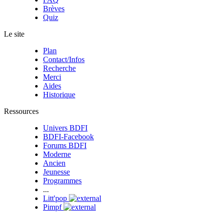
Brèves
Quiz
Le site
Plan
Contact/Infos
Recherche
Merci
Aides
Historique
Ressources
Univers BDFI
BDFI-Facebook
Forums BDFI
Moderne
Ancien
Jeunesse
Programmes
...
Litt'pop
Pimpf