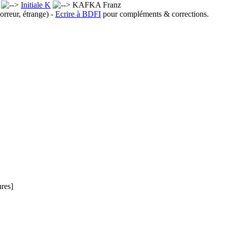
x
Initiale K
KAFKA Franz
orreur, étrange) -
Ecrire à BDFI
pour compléments & corrections.
nres]