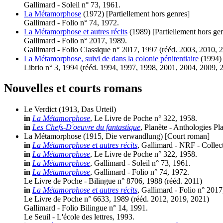
Gallimard - Soleil n° 73, 1961.
La Métamorphose
(1972)
[Partiellement hors genres]
Gallimard - Folio n° 74, 1972.
La Métamorphose et autres récits
(1989)
[Partiellement hors ge
Gallimard - Folio n° 2017, 1989.
Gallimard - Folio Classique n° 2017, 1997 (
rééd.
2003, 2010, 
La Métamorphose, suivi de dans la colonie pénitentiaire
(1994)
Librio n° 3, 1994 (
rééd.
1994, 1997, 1998, 2001, 2004, 2009, 
Nouvelles et courts romans
Le Verdict
(1913, Das Urteil)
in
La Métamorphose
, Le Livre de Poche n° 322, 1958.
in
Les Chefs-D'oeuvre du fantastique
, Planète - Anthologies Pl
La Métamorphose
(1915, Die verwandlung)
[Court roman]
in
La Métamorphose et autres récits
, Gallimard - NRF - Collec
in
La Métamorphose
, Le Livre de Poche n° 322, 1958.
in
La Métamorphose
, Gallimard - Soleil n° 73, 1961.
in
La Métamorphose
, Gallimard - Folio n° 74, 1972.
Le Livre de Poche - Bilingue n° 8706, 1988 (
rééd.
2011)
in
La Métamorphose et autres récits
, Gallimard - Folio n° 2017
Le Livre de Poche n° 6633, 1989 (
rééd.
2012, 2019, 2021)
Gallimard - Folio Bilingue n° 14, 1991.
Le Seuil - L'école des lettres, 1993.