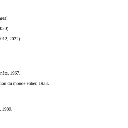
nres]
2020)
2012, 2022)
anète, 1967.
tion du monde entier, 1938.
, 1989.