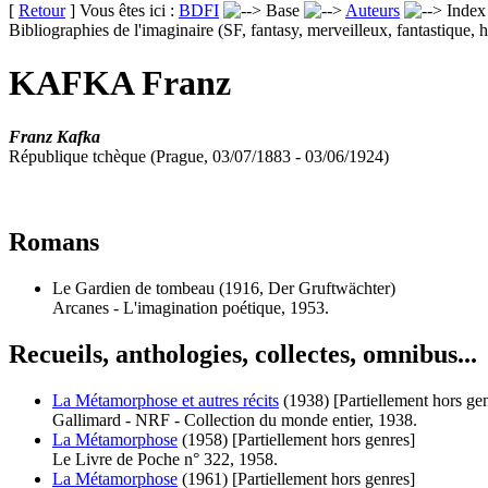
[
Retour
] Vous êtes ici :
BDFI
Base
Auteurs
Inde
Bibliographies de l'imaginaire (SF, fantasy, merveilleux, fantastique, h
KAFKA Franz
Franz Kafka
République tchèque (Prague, 03/07/1883 - 03/06/1924)
Romans
Le Gardien de tombeau
(1916, Der Gruftwächter)
Arcanes - L'imagination poétique, 1953.
Recueils, anthologies, collectes, omnibus...
La Métamorphose et autres récits
(1938)
[Partiellement hors ge
Gallimard - NRF - Collection du monde entier, 1938.
La Métamorphose
(1958)
[Partiellement hors genres]
Le Livre de Poche n° 322, 1958.
La Métamorphose
(1961)
[Partiellement hors genres]