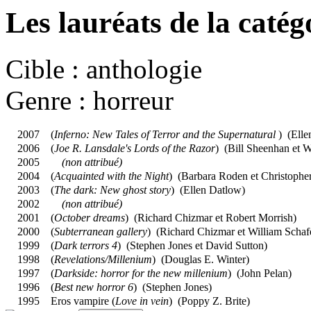
Les lauréats de la caté
Cible : anthologie
Genre : horreur
2007
(
Inferno: New Tales of Terror and the Supernatural
) (
Elle
2006
(
Joe R. Lansdale's Lords of the Razor
) (
Bill Sheenhan et W
2005
(non attribué)
2004
(
Acquainted with the Night
) (
Barbara Roden et Christophe
2003
(
The dark: New ghost story
) (
Ellen Datlow
)
2002
(non attribué)
2001
(
October dreams
) (
Richard Chizmar et Robert Morrish
)
2000
(
Subterranean gallery
) (
Richard Chizmar et William Schaf
1999
(
Dark terrors 4
) (
Stephen Jones et David Sutton
)
1998
(
Revelations/Millenium
) (
Douglas E. Winter
)
1997
(
Darkside: horror for the new millenium
) (
John Pelan
)
1996
(
Best new horror 6
) (
Stephen Jones
)
1995
Eros vampire (
Love in vein
) (
Poppy Z. Brite
)