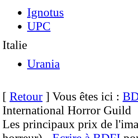
Ignotus
UPC
Italie
Urania
[
Retour
] Vous êtes ici :
BD
International Horror Guild
Les principaux prix de l'ima
horreur) -
Ecrire à BDFI
pou