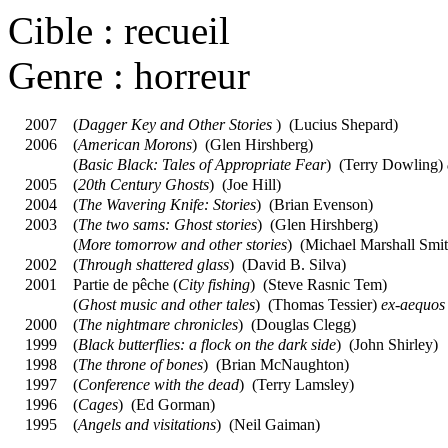
Cible : recueil
Genre : horreur
2007
(
Dagger Key and Other Stories
) (
Lucius Shepard
)
2006
(
American Morons
) (
Glen Hirshberg
)
(
Basic Black: Tales of Appropriate Fear
) (
Terry Dowling
)
2005
(
20th Century Ghosts
) (
Joe Hill
)
2004
(
The Wavering Knife: Stories
) (
Brian Evenson
)
2003
(
The two sams: Ghost stories
) (
Glen Hirshberg
)
(
More tomorrow and other stories
) (
Michael Marshall Smi
2002
(
Through shattered glass
) (
David B. Silva
)
2001
Partie de pêche (
City fishing
) (
Steve Rasnic Tem
)
(
Ghost music and other tales
) (
Thomas Tessier
)
ex-aequos
2000
(
The nightmare chronicles
) (
Douglas Clegg
)
1999
(
Black butterflies: a flock on the dark side
) (
John Shirley
)
1998
(
The throne of bones
) (
Brian McNaughton
)
1997
(
Conference with the dead
) (
Terry Lamsley
)
1996
(
Cages
) (
Ed Gorman
)
1995
(
Angels and visitations
) (
Neil Gaiman
)