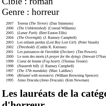
Cible : roman
Genre : horreur
2007
Terreur (
The Terror
) (
Dan Simmons
)
2006
(
The Unblemished
) (
Conrad Williams
)
2005
(
Lunar Park
) (
Bret Easton Ellis
)
2004
(
The Overnight
) (
J. Ramsey Campbell
)
2003
Les enfants perdus (
Lost Boy Lost Girl
) (
Peter Straub
)
2002
(
Threshold
) (
Caitlin R. Kiernan
)
2001
Les puissances de l'invisible (
Declare
) (
Tim Powers
)
2000
Le nom des morts (
A prayer for the dying
) (
Stewart O'Nan
1999
Coeur de brume (
Fog heart
) (
Thomas Tessier
)
1998
(
Nazareth hill
) (
J. Ramsey Campbell
)
1997
(
The 37th mandala
) (
Marc Laidlaw
)
1996
(
Résumé with monsters
) (
William Browning Spencer
)
1995
Anno Dracula (
Anno Dracula
) (
Kim Newman
)
Les lauréats de la caté
d'horreur