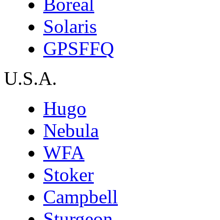
Boreal
Solaris
GPSFFQ
U.S.A.
Hugo
Nebula
WFA
Stoker
Campbell
Sturgeon