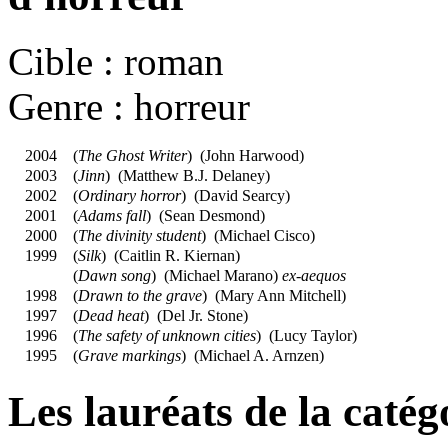
Cible : roman
Genre : horreur
2004
(
The Ghost Writer
) (
John Harwood
)
2003
(
Jinn
) (
Matthew B.J. Delaney
)
2002
(
Ordinary horror
) (
David Searcy
)
2001
(
Adams fall
) (
Sean Desmond
)
2000
(
The divinity student
) (
Michael Cisco
)
1999
(
Silk
) (
Caitlin R. Kiernan
)
(
Dawn song
) (
Michael Marano
)
ex-aequos
1998
(
Drawn to the grave
) (
Mary Ann Mitchell
)
1997
(
Dead heat
) (
Del Jr. Stone
)
1996
(
The safety of unknown cities
) (
Lucy Taylor
)
1995
(
Grave markings
) (
Michael A. Arnzen
)
Les lauréats de la catég