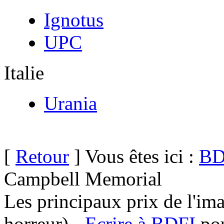
Ignotus
UPC
Italie
Urania
[
Retour
] Vous êtes ici :
BD
Campbell Memorial
Les principaux prix de l'ima
horreur) -
Ecrire à BDFI
pou