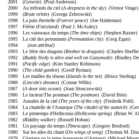
2001
(
Genesis
) (
Poul Anderson
)
2000
Au tréfonds du ciel (
A deepness in the sky
) (
Vernor Vinge
)
1999
(
Brute orbits
) (
George Zebrowski
)
1998
La paix éternelle (
Forever peace
) (
Joe Haldeman
)
1997
Féérie (
Fairyland
) (
Paul J. McAuley
)
1996
Les vaisseaux du temps (
The time ships
) (
Stephen Baxter
)
1995
La cité des permutants (
Permutation city
) (
Greg Egan
)
1994
(non attribué)
1993
Le frère des dragons (
Brother to dragons
) (
Charles Sheffie
1992
(
Buddy Holly is alive and well on Ganymede
) (
Bradley De
1991
(
Pacific edge
) (
Kim Stanley Robinson
)
1990
(
The child garden
) (
Geoff Ryman
)
1989
Les mailles du réseau (
Islands in the net
) (
Bruce Sterling
)
1988
(
Lincoln's dreams
) (
Connie Willis
)
1987
(
A door into ocean
) (
Joan Slonczewski
)
1986
Le facteur/The postman (
The postman
) (
David Brin
)
1985
Annales de la cité (
The years of the city
) (
Frederik Pohl
)
1984
La citadelle de l'Autarque (
The citadel of the autarch
) (
Gen
1983
Le printemps d'Helliconia (
Helliconia spring
) (
Brian W. Al
1982
(
Riddley walker
) (
Russell Hoban
)
1981
Un paysage du temps (
Timescape
) (
Gregory Benford
)
1980
Sur les ailes du chant (
On wings of song
) (
Thomas M. Dis
1979
Gloriana ou la reine inassouvie (
Gloriana
) (
Michael Moor