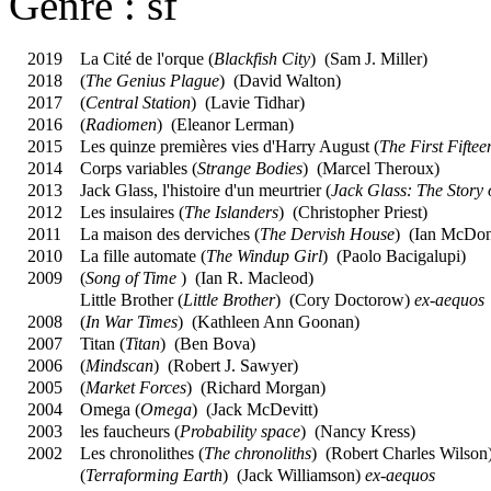
Genre : sf
2019
La Cité de l'orque (
Blackfish City
) (
Sam J. Miller
)
2018
(
The Genius Plague
) (
David Walton
)
2017
(
Central Station
) (
Lavie Tidhar
)
2016
(
Radiomen
) (
Eleanor Lerman
)
2015
Les quinze premières vies d'Harry August (
The First Fifte
2014
Corps variables (
Strange Bodies
) (
Marcel Theroux
)
2013
Jack Glass, l'histoire d'un meurtrier (
Jack Glass: The Story 
2012
Les insulaires (
The Islanders
) (
Christopher Priest
)
2011
La maison des derviches (
The Dervish House
) (
Ian McDon
2010
La fille automate (
The Windup Girl
) (
Paolo Bacigalupi
)
2009
(
Song of Time
) (
Ian R. Macleod
)
Little Brother (
Little Brother
) (
Cory Doctorow
)
ex-aequos
2008
(
In War Times
) (
Kathleen Ann Goonan
)
2007
Titan (
Titan
) (
Ben Bova
)
2006
(
Mindscan
) (
Robert J. Sawyer
)
2005
(
Market Forces
) (
Richard Morgan
)
2004
Omega (
Omega
) (
Jack McDevitt
)
2003
les faucheurs (
Probability space
) (
Nancy Kress
)
2002
Les chronolithes (
The chronoliths
) (
Robert Charles Wilson
(
Terraforming Earth
) (
Jack Williamson
)
ex-aequos