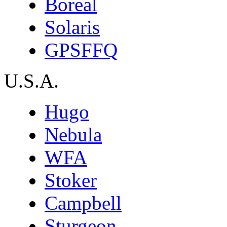
Boreal
Solaris
GPSFFQ
U.S.A.
Hugo
Nebula
WFA
Stoker
Campbell
Sturgeon