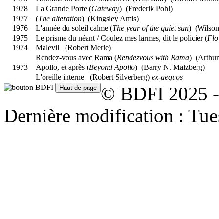
1978
La Grande Porte (
Gateway
) (
Frederik Pohl
)
1977
(
The alteration
) (
Kingsley Amis
)
1976
L'année du soleil calme (
The year of the quiet sun
) (
Wilson
1975
Le prisme du néant / Coulez mes larmes, dit le policier (
Flo
1974
Malevil (
Robert Merle
)
Rendez-vous avec Rama (
Rendezvous with Rama
) (
Arthur
1973
Apollo, et après (
Beyond Apollo
) (
Barry N. Malzberg
)
L'oreille interne (
Robert Silverberg
)
ex-aequos
© BDFI 2025 -
Dernière modification : Tu