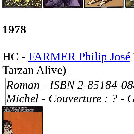
1978
HC
-
FARMER Philip José
Tarzan Alive)
Roman - ISBN 2-85184-088
Michel -
Couverture : ?
- G