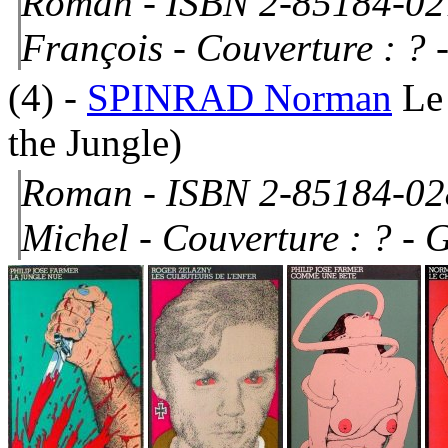
Roman - ISBN 2-85184-02
François -
Couverture : ?
-
(4)
-
SPINRAD Norman
Le
the Jungle)
Roman - ISBN 2-85184-028
Michel -
Couverture : ?
- G