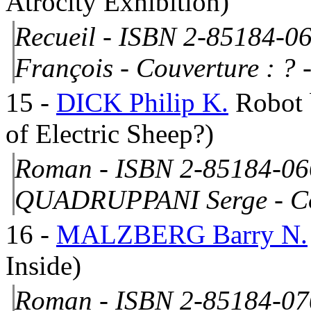
Atrocity Exhibition)
Recueil - ISBN 2-85184-06
François -
Couverture : ?
-
15
-
DICK Philip K.
Robot 
of Electric Sheep?)
Roman - ISBN 2-85184-066
QUADRUPPANI Serge -
C
16
-
MALZBERG Barry N.
Inside)
Roman - ISBN 2-85184-070