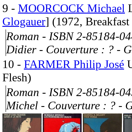
9
-
MOORCOCK Michael
Glogauer
]
(1972, Breakfast 
Roman - ISBN 2-85184-04
Didier -
Couverture : ?
- G
10
-
FARMER Philip José
U
Flesh)
Roman - ISBN 2-85184-045
Michel -
Couverture : ?
- G