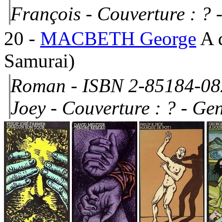
François -
Couverture : ?
-
20
-
MACBETH George
A 
Samurai)
Roman - ISBN 2-85184-08
Joey -
Couverture : ?
- Gen