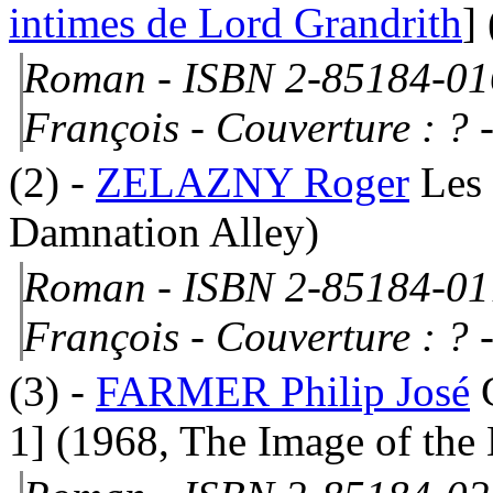
intimes de Lord Grandrith
]
Roman - ISBN 2-85184-01
François -
Couverture : ?
-
(2)
-
ZELAZNY Roger
Les 
Damnation Alley)
Roman - ISBN 2-85184-01
François -
Couverture : ?
-
(3)
-
FARMER Philip José
1]
(1968, The Image of the 