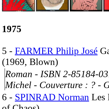
1975
5
-
FARMER Philip José
Ga
(1969, Blown)
Roman - ISBN 2-85184-031
Michel -
Couverture : ?
- G
6
-
SPINRAD Norman
Les 
of Chaos)