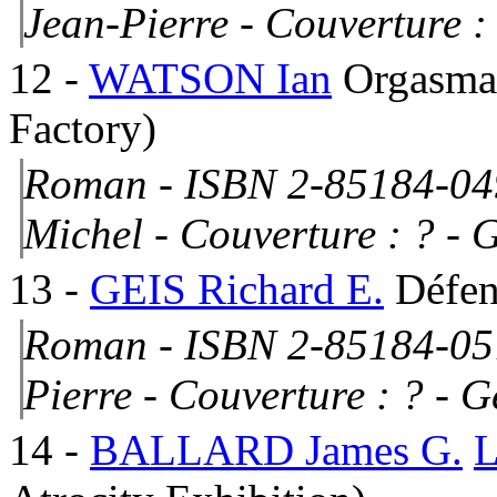
Jean-Pierre -
Couverture :
12
-
WATSON Ian
Orgasma
Factory)
Roman - ISBN 2-85184-049
Michel -
Couverture : ?
- G
13
-
GEIS Richard E.
Défen
Roman - ISBN 2-85184-057
Pierre -
Couverture : ?
- G
14
-
BALLARD James G.
L