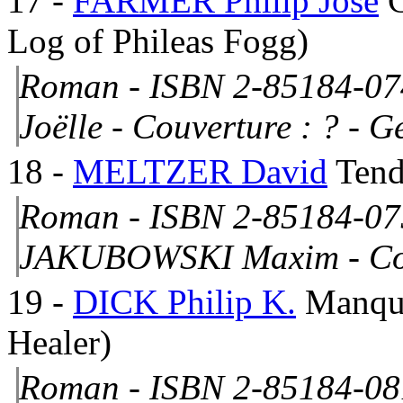
17
-
FARMER Philip José
Log of Phileas Fogg)
Roman - ISBN 2-85184-07
Joëlle -
Couverture : ?
- Ge
18
-
MELTZER David
Tend
Roman - ISBN 2-85184-075
JAKUBOWSKI Maxim -
Co
19
-
DICK Philip K.
Manqu
Healer)
Roman - ISBN 2-85184-08