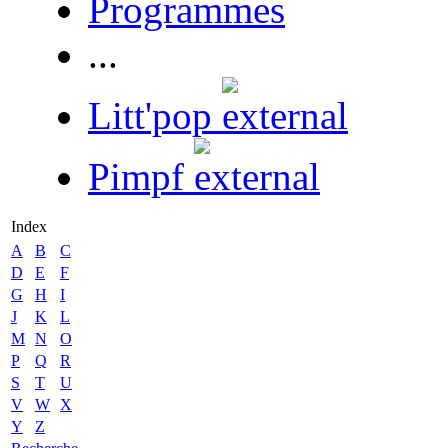
Programmes
...
Litt'pop
Pimpf
Index
A
B
C
D
E
F
G
H
I
J
K
L
M
N
O
P
Q
R
S
T
U
V
W
X
Y
Z