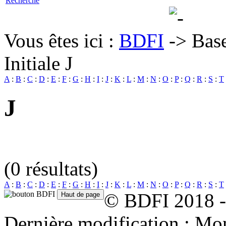
Recherche
Vous êtes ici :
BDFI
Bas
Initiale J
A
:
B
:
C
:
D
:
E
:
F
:
G
:
H
:
I
:
J
:
K
:
L
:
M
:
N
:
O
:
P
:
Q
:
R
:
S
:
T
J
(0 résultats)
A
:
B
:
C
:
D
:
E
:
F
:
G
:
H
:
I
:
J
:
K
:
L
:
M
:
N
:
O
:
P
:
Q
:
R
:
S
:
T
© BDFI 2018 -
Dernière modification : Mo