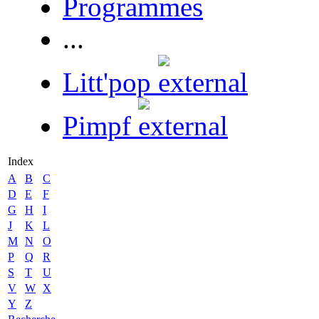
Programmes
...
Litt'pop
Pimpf
Index
A
B
C
D
E
F
G
H
I
J
K
L
M
N
O
P
Q
R
S
T
U
V
W
X
Y
Z