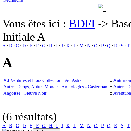
Recherche
Vous êtes ici :
BDFI
Bas
Initiale A
A
:
B
:
C
:
D
:
E
:
F
:
G
:
H
:
I
:
J
:
K
:
L
:
M
:
N
:
O
:
P
:
Q
:
R
:
S
:
T
A
Ad-Ventures et Hors Collection - Ad Astra
::
Anti-mon
Autres Temps, Autres Mondes, Anthologies - Casterman
::
Autres T
Angoisse - Fleuve Noir
::
Aventures
(6 résultats)
A
:
B
:
C
:
D
:
E
:
F
:
G
:
H
:
I
:
J
:
K
:
L
:
M
:
N
:
O
:
P
:
Q
:
R
:
S
:
T