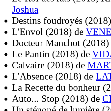
Joshua
Destins foudroyés
(2018
L'Envol
(2018)
de
VENE
Docteur Manchot
(2018)
Le Pantin
(2018)
de
VID
Calvaire
(2018)
de
MART
L'Absence
(2018)
de
LA
La Recette du bonheur
(
Auto... Stop
(2018)
de
C
Un sténopé de lumière
(2