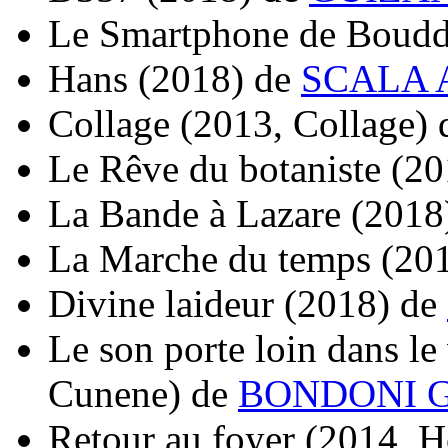
Le Smartphone de Boud
Hans
(2018)
de
SCALA A
Collage
(2013, Collage)
Le Rêve du botaniste
(20
La Bande à Lazare
(2018
La Marche du temps
(20
Divine laideur
(2018)
de
Le son porte loin dans le
Cunene)
de
BONDONI G
Retour au foyer
(2014, H