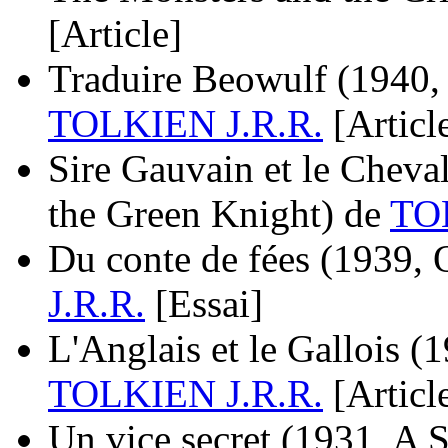
[Article]
Traduire Beowulf
(1940,
TOLKIEN J.R.R.
[Articl
Sire Gauvain et le Cheval
the Green Knight)
de
TO
Du conte de fées
(1939, 
J.R.R.
[Essai]
L'Anglais et le Gallois
(1
TOLKIEN J.R.R.
[Articl
Un vice secret
(1931, A S