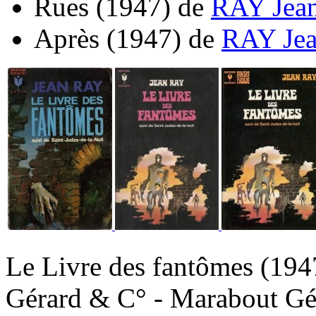
Rues
(1947)
de
RAY Jea
Après
(1947)
de
RAY Je
Le Livre des fantômes
(194
Gérard & C° - Marabout Gé