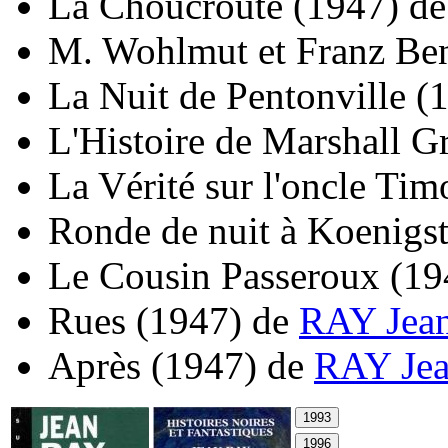
La Choucroute
(1947)
d
M. Wohlmut et Franz Be
La Nuit de Pentonville
(
L'Histoire de Marshall G
La Vérité sur l'oncle Tim
Ronde de nuit à Koenigst
Le Cousin Passeroux
(19
Rues
(1947)
de
RAY Jea
Après
(1947)
de
RAY Je