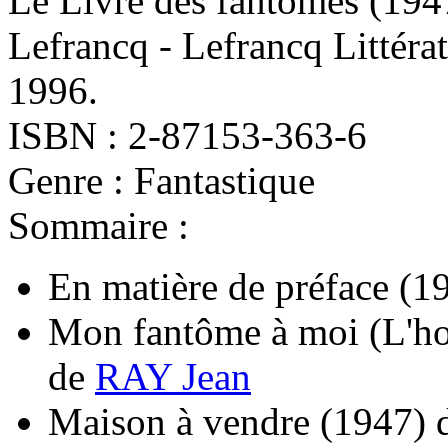
Le Livre des fantômes
(194
Lefrancq - Lefrancq Littéra
1996.
ISBN : 2-87153-363-6
Genre : Fantastique
Sommaire :
En matière de préface
(1
Mon fantôme à moi (L'h
de
RAY Jean
Maison à vendre
(1947)