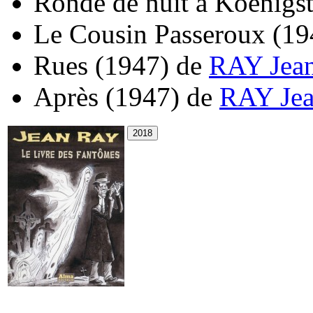
Ronde de nuit à Koenigst
Le Cousin Passeroux
(19
Rues
(1947)
de
RAY Jea
Après
(1947)
de
RAY Je