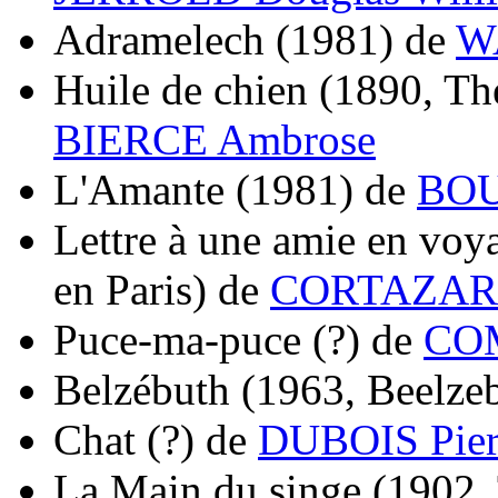
Adramelech
(1981)
de
W
Huile de chien
(1890, Th
BIERCE Ambrose
L'Amante
(1981)
de
BOU
Lettre à une amie en voy
en Paris)
de
CORTAZAR 
Puce-ma-puce
(?)
de
COM
Belzébuth
(1963, Beelze
Chat
(?)
de
DUBOIS Pier
La Main du singe
(1902,