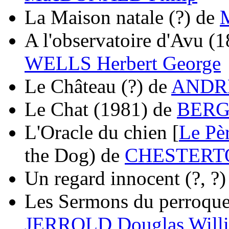
La Maison natale
(?)
de
A l'observatoire d'Avu
(1
WELLS Herbert George
Le Château
(?)
de
ANDRE
Le Chat
(1981)
de
BERGA
L'Oracle du chien [
Le Pè
the Dog)
de
CHESTERTON
Un regard innocent
(?, ?)
Les Sermons du perroque
JERROLD Douglas Will