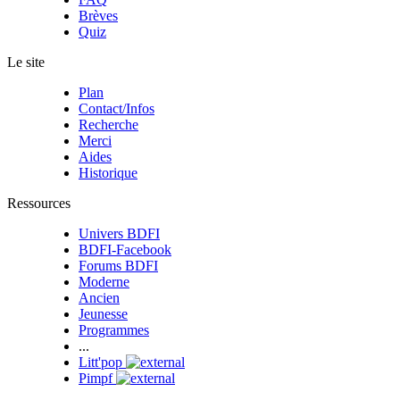
Brèves
Quiz
Le site
Plan
Contact/Infos
Recherche
Merci
Aides
Historique
Ressources
Univers BDFI
BDFI-Facebook
Forums BDFI
Moderne
Ancien
Jeunesse
Programmes
...
Litt'pop
Pimpf