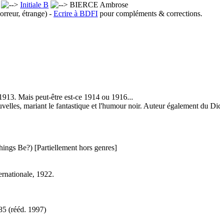
x
Initiale B
BIERCE Ambrose
orreur, étrange) -
Ecrire à BDFI
pour compléments & corrections.
 1913. Mais peut-être est-ce 1914 ou 1916...
nouvelles, mariant le fantastique et l'humour noir. Auteur également du Di
hings Be?)
[Partiellement hors genres]
ernationale, 1922.
85 (
rééd.
1997)