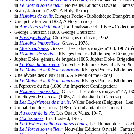
in
Le Mort et son veilleur
, Nouvelles Editions Oswald - Fantast
Scarry-la-terreur
(1882, A Holy Terror)
in
Histoires de civils
, Rivages Poche - Bibliothèque Etrangère 
Une petite horreur
(1882, A Holy Terror)
in
Aux lisières de la mort
, La Renaissance du Livre - Collection 
George Thurston
(1883, George Thurston)
in
Passage du Styx
, Club Français du Livre, 1962.
in
Histoires impossibles
, Grasset, 1978.
in
Morts violentes
, Grasset - Les cahiers rouges n° 68, 1987 (
ré
in
Histoires de soldats
, Rivages Poche - Bibliothèque Etrangère
Jupiter Doke, général de brigade
(1885, Jupiter Doke, Brigadie
in
La Fille du bourreau
, Nouvelles Editions Oswald - Neo Plus
in
Le Moine et la fille du bourreau
, Rivages Poche - Bibliothèq
Une révolte des dieux
(1886, A Revolt of the Gods)
in
Le Moine et la fille du bourreau
, Rivages Poche - Bibliothèq
A l'épreuve du feu
(1886, An Imperfect Conflagration)
in
Histoires impossibles
, Grasset - Les cahiers rouges n° 47, 19
Un citoyen de Carcosa
(1886, An Inhabitant of Carcosa)
in
Les Expériences de ma vie
, Walter Beckers (Belgique) - Les 
Un habitant de Carcosa
(1886, An Inhabitant of Carcosa)
in
Au coeur de la vie
, Les Quatre Vents, 1947.
in
Contes noirs
, Eric Losfeld, 1961.
in
La Rivière du hibou et autres contes
, Les Humanoïdes associ
in
Le Mort et son veilleur
, Nouvelles Editions Oswald - Fantast