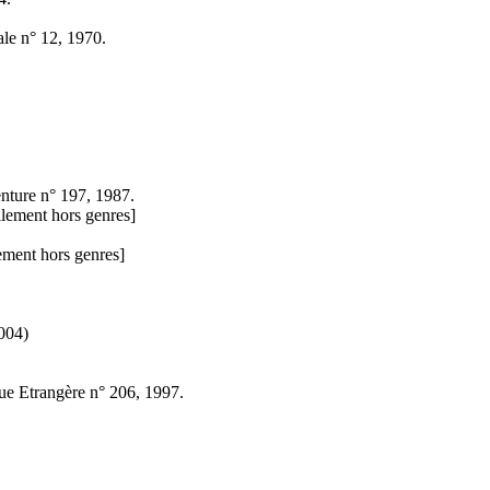
ale n° 12, 1970.
enture n° 197, 1987.
llement hors genres]
lement hors genres]
004)
ue Etrangère n° 206, 1997.