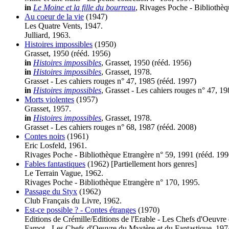
in
Le Moine et la fille du bourreau
, Rivages Poche - Bibliothèq
Au coeur de la vie
(1947)
Les Quatre Vents, 1947.
Julliard, 1963.
Histoires impossibles
(1950)
Grasset, 1950 (
rééd.
1956)
in
Histoires impossibles
, Grasset, 1950 (
rééd.
1956)
in
Histoires impossibles
, Grasset, 1978.
Grasset - Les cahiers rouges n° 47, 1985 (
rééd.
1997)
in
Histoires impossibles
, Grasset - Les cahiers rouges n° 47, 19
Morts violentes
(1957)
Grasset, 1957.
in
Histoires impossibles
, Grasset, 1978.
Grasset - Les cahiers rouges n° 68, 1987 (
rééd.
2008)
Contes noirs
(1961)
Eric Losfeld, 1961.
Rivages Poche - Bibliothèque Etrangère n° 59, 1991 (
rééd.
199
Fables fantastiques
(1962)
[Partiellement hors genres]
Le Terrain Vague, 1962.
Rivages Poche - Bibliothèque Etrangère n° 170, 1995.
Passage du Styx
(1962)
Club Français du Livre, 1962.
Est-ce possible ? - Contes étranges
(1970)
Editions de Crémille/Editions de l'Erable - Les Chefs d'Oeuvre
Famot - Les Chefs-d'Oeuvre du Mystère et du Fantastique, 197