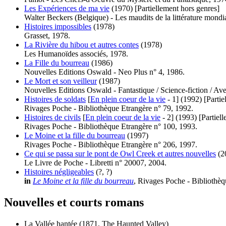
Les Expériences de ma vie
(1970)
[Partiellement hors genres]
Walter Beckers (Belgique) - Les maudits de la littérature mondi
Histoires impossibles
(1978)
Grasset, 1978.
La Rivière du hibou et autres contes
(1978)
Les Humanoïdes associés, 1978.
La Fille du bourreau
(1986)
Nouvelles Editions Oswald - Neo Plus n° 4, 1986.
Le Mort et son veilleur
(1987)
Nouvelles Editions Oswald - Fantastique / Science-fiction / Av
Histoires de soldats
[
En plein coeur de la vie
- 1]
(1992)
[Partie
Rivages Poche - Bibliothèque Etrangère n° 79, 1992.
Histoires de civils
[
En plein coeur de la vie
- 2]
(1993)
[Partiel
Rivages Poche - Bibliothèque Etrangère n° 100, 1993.
Le Moine et la fille du bourreau
(1997)
Rivages Poche - Bibliothèque Etrangère n° 206, 1997.
Ce qui se passa sur le pont de Owl Creek et autres nouvelles
(2
Le Livre de Poche - Libretti n° 20007, 2004.
Histoires négligeables
(?, ?)
in
Le Moine et la fille du bourreau
, Rivages Poche - Bibliothèq
Nouvelles et courts romans
La Vallée hantée
(1871, The Haunted Valley)