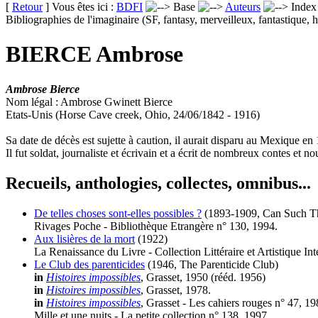
[
Retour
] Vous êtes ici :
BDFI
Base
Auteurs
Inde
Bibliographies de l'imaginaire (SF, fantasy, merveilleux, fantastique, h
BIERCE Ambrose
Ambrose Bierce
Nom légal : Ambrose Gwinett Bierce
Etats-Unis (Horse Cave creek, Ohio, 24/06/1842 - 1916)
Sa date de décès est sujette à caution, il aurait disparu au Mexique en
Il fut soldat, journaliste et écrivain et a écrit de nombreux contes et 
Recueils, anthologies, collectes, omnibus...
De telles choses sont-elles possibles ?
(1893-1909, Can Such T
Rivages Poche - Bibliothèque Etrangère n° 130, 1994.
Aux lisières de la mort
(1922)
La Renaissance du Livre - Collection Littéraire et Artistique Int
Le Club des parenticides
(1946, The Parenticide Club)
in
Histoires impossibles
, Grasset, 1950 (
rééd.
1956)
in
Histoires impossibles
, Grasset, 1978.
in
Histoires impossibles
, Grasset - Les cahiers rouges n° 47, 19
Mille et une nuits - La petite collection n° 138, 1997.