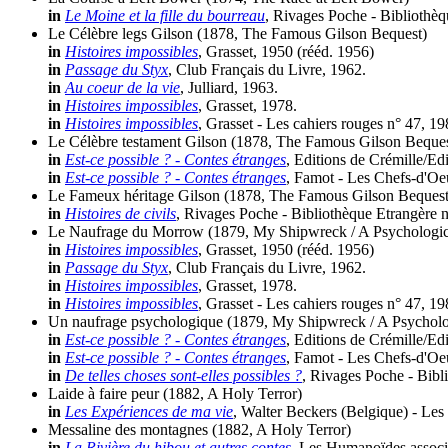
in
Le Moine et la fille du bourreau
, Rivages Poche - Bibliothèq
Le Célèbre legs Gilson
(1878, The Famous Gilson Bequest)
in
Histoires impossibles
, Grasset, 1950 (
rééd.
1956)
in
Passage du Styx
, Club Français du Livre, 1962.
in
Au coeur de la vie
, Julliard, 1963.
in
Histoires impossibles
, Grasset, 1978.
in
Histoires impossibles
, Grasset - Les cahiers rouges n° 47, 19
Le Célèbre testament Gilson
(1878, The Famous Gilson Beques
in
Est-ce possible ? - Contes étranges
, Editions de Crémille/Ed
in
Est-ce possible ? - Contes étranges
, Famot - Les Chefs-d'Oe
Le Fameux héritage Gilson
(1878, The Famous Gilson Bequest
in
Histoires de civils
, Rivages Poche - Bibliothèque Etrangère 
Le Naufrage du Morrow
(1879, My Shipwreck / A Psychologi
in
Histoires impossibles
, Grasset, 1950 (
rééd.
1956)
in
Passage du Styx
, Club Français du Livre, 1962.
in
Histoires impossibles
, Grasset, 1978.
in
Histoires impossibles
, Grasset - Les cahiers rouges n° 47, 19
Un naufrage psychologique
(1879, My Shipwreck / A Psycholo
in
Est-ce possible ? - Contes étranges
, Editions de Crémille/Ed
in
Est-ce possible ? - Contes étranges
, Famot - Les Chefs-d'Oe
in
De telles choses sont-elles possibles ?
, Rivages Poche - Bibl
Laide à faire peur
(1882, A Holy Terror)
in
Les Expériences de ma vie
, Walter Beckers (Belgique) - Les 
Messaline des montagnes
(1882, A Holy Terror)
in
La Rivière du hibou et autres contes
, Les Humanoïdes associ