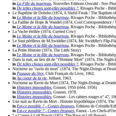
in
La Fille du bourreau
, Nouvelles Editions Oswald - Neo Plus
in
De telles choses sont-elles possibles ?
, Rivages Poche - Bibl
Le Baptême de Dobsho
(1874, A Sinful Freak / The Baptism 
in
Le Moine et la fille du bourreau
, Rivages Poche - Bibliothèq
La Faillite de Hope & Wandel
(1874, Cool Corresponsdence / 
in
Le Moine et la fille du bourreau
, Rivages Poche - Bibliothèq
La Vache étrillée
(1874, Curried Cow)
in
Le Moine et la fille du bourreau
, Rivages Poche - Bibliothèq
Le Saut périlleux de M.Swiddler
(1874, Mr. Swiddler's Flip-Fl
in
Le Moine et la fille du bourreau
, Rivages Poche - Bibliothèq
La Petite Histoire
(1874, The Little Story)
in
Le Moine et la fille du bourreau
, Rivages Poche - Bibliothèq
Dans la nuit, au lieu dit de "l'Homme Mort"
(1874, The Night-
in
De telles choses sont-elles possibles ?
, Rivages Poche - Bibl
Nocturne au "ravin du mort"
(1874, The Night-Doings at Dead
in
Passage du Styx
, Club Français du Livre, 1962.
in
Au coeur de la vie
, Julliard, 1963.
Nocturne au Ravin du Mort
(1874, The Night-Doings at Deadm
in
Histoires impossibles
, Grasset, 1950 (
rééd.
1956)
in
Histoires impossibles
, Grasset, 1978.
in
Histoires impossibles
, Grasset - Les cahiers rouges n° 47, 19
Une nuit au Ravin du Mort - Histoire hypothétique
(1874, The 
in
Est-ce possible ? - Contes étranges
, Editions de Crémille/Ed
in
Est-ce possible ? - Contes étranges
, Famot - Les Chefs-d'Oe
La Course à Left Bower
(1874, The Race at Left Bower)