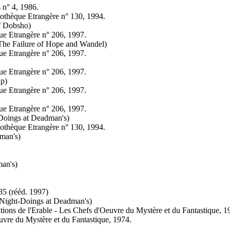
 n° 4, 1986.
iothèque Etrangère n° 130, 1994.
of Dobsho)
ue Etrangère n° 206, 1997.
The Failure of Hope and Wandel)
ue Etrangère n° 206, 1997.
ue Etrangère n° 206, 1997.
ap)
ue Etrangère n° 206, 1997.
ue Etrangère n° 206, 1997.
Doings at Deadman's)
iothèque Etrangère n° 130, 1994.
man's)
an's)
85 (
rééd.
1997)
Night-Doings at Deadman's)
itions de l'Erable - Les Chefs d'Oeuvre du Mystère et du Fantastique, 1
uvre du Mystère et du Fantastique, 1974.