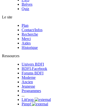
Brèves
Quiz
Le site
Plan
Contact/Infos
Recherche
Merci
Aides
Historique
Ressources
Univers BDFI
BDFI-Facebook
Forums BDFI
Moderne
Ancien
Jeunesse
Programmes
...
Litt'pop
Pimpf