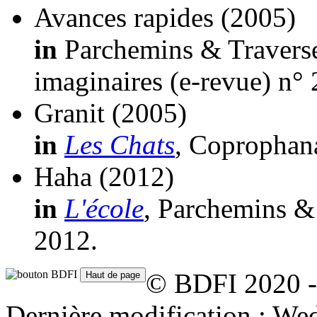
Avances rapides
(2005)
in
Parchemins & Traverses
imaginaires (e-revue) n° 
Granit
(2005)
in
Les Chats
, Coprophana
Haha
(2012)
in
L'école
, Parchemins & 
2012.
© BDFI 2020 -
Dernière modification : W