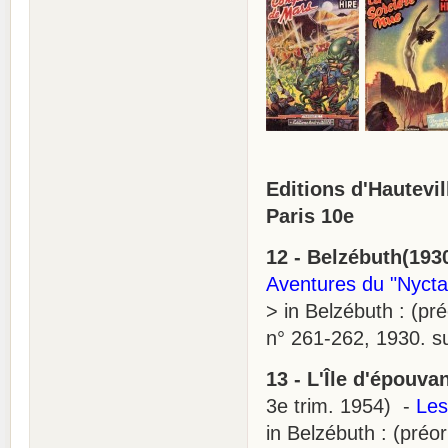
Editions d'Hautevil
Paris 10e
12 - Belzébuth(193
Aventures du "Nycta
> in Belzébuth : (pr
n° 261-262, 1930. sui
13 - L'Île d'épouva
3e trim. 1954) -
Les
in Belzébuth : (préo