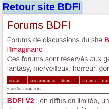
Retour site BDFI
Forums BDFI
Forums de discussions du site
l'
I
maginaire
Ces forums sont réservés aux gen
fantasy, merveilleux, horreur, go
Accueil
Liste des membres
Règles
Recherche
Inscr
Vous n'êtes pas identifié(e).
BDFI V2
: en diffusion limitée, u