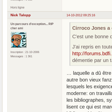
Hors ligne
Nick Talopp
14-10-2012 09:25:16
Un parcours d'exception... RIP
Cirroco Jones a é
cher ami
C'est une bonne q
J'ai repris en tout
Inscription : 21-10-2006
http://forums.bdf
Messages : 1 361
démentie par un t
… laquelle a dû être 
autre bon vieux fan
lesquels les exigenc
moderne: on travaill
les bibliographes, s
lisent ce qui est m