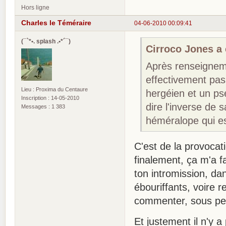
Hors ligne
Charles le Téméraire
04-06-2010 00:09:41
(¯`*•. splash .•*´¯)
Cirroco Jones a é
Après renseigneme
effectivement pas
Lieu : Proxima du Centaure
hergéien et un ps
Inscription : 14-05-2010
dire l'inverse de 
Messages : 1 383
héméralope qui est
C'est de la provocat
finalement, ça m'a f
ton intromission, d
ébouriffants, voire r
commenter, sous pei
Et justement il n'y a