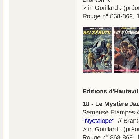
> in Gorillard : (pré
Rouge n° 868-869, 
Editions d'Hautevil
18 - Le Mystère Ja
Semeuse Etampes 4
"Nyctalope"
// Bran
> in Gorillard : (pré
Rouge n° 868-869, 