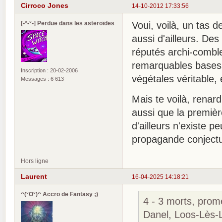
Cirroco Jones
14-10-2012 17:33:56
[•°•°•] Perdue dans les asteroïdes
Voui, voilà, un tas 
aussi d'ailleurs. Des
réputés archi-comble
remarquables bases 
Inscription : 20-02-2006
végétales véritable,
Messages : 6 613
Mais te voilà, renar
aussi que la premièr
d'ailleurs n'existe p
propagande conjectur
Hors ligne
Laurent
16-04-2025 14:18:21
^(°O°)^ Accro de Fantasy ;)
4 - 3 morts, prom
Danel, Loos-Lès-