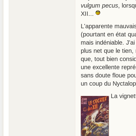
vulgum pecus
, lors
XII...
L'apparente mauvais
(pourtant en état qua
mais indéniable. J'a
plus net que le tien
que, tout bien consid
une excellente représ
sans doute floue pou
un coup du Nyctalo
La vignet