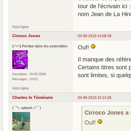
tour de l'écrivain ici 
nom Jean de La Hire
Hors ligne
Cirroco Jones
03-06-2010 14:08:39
[•°•°•] Perdue dans les asteroïdes
Ouf!
Il manque des référe
Certains titres sont
sont limites, si quelq
Inscription : 20-02-2006
Messages : 6 613
Hors ligne
Charles le Téméraire
03-06-2010 15:14:26
(¯`*•. splash .•*´¯)
Cirroco Jones a é
Ouf!