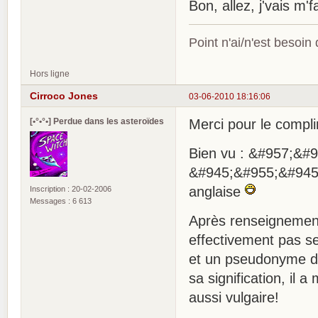
Bon, allez, j'vais m'f
Point n'ai/n'est besoin
Hors ligne
Cirroco Jones
03-06-2010 18:16:06
[•°•°•] Perdue dans les asteroïdes
Merci pour le compl
Bien vu : &#957;&#9
&#945;&#955;&#945;&
anglaise
Inscription : 20-02-2006
Messages : 6 613
Après renseignement
effectivement pas s
et un pseudonyme dév
sa signification, il
aussi vulgaire!