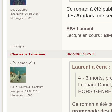
Ce roman à été publi
Lieu : Vitrolles
Inscription : 24-01-2005
des Anglais
, me sem
Messages : 1 726
AB+ Laurent
Lecture en cours :
BIF
Hors ligne
Charles le Téméraire
18-04-2025 18:05:35
(¯`*•. splash .•*´¯)
Laurent a écrit :
4 - 3 morts, pr
Léonard Danel, 
Lieu : Proxima du Centaure
HORS GENRE
Inscription : 14-05-2010
Messages : 1 383
Ce roman à été pu
promenade des 