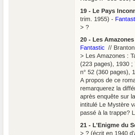
19 - Le Pays Incon
trim. 1955) -
Fantast
> ?
20 - Les Amazones
Fantastic
// Branto
> Les Amazones : Tal
(223 pages), 1930 ;
n° 52 (360 pages), 
A propos de ce roman
remarquerez la diffé
après enquête sur l
intitulé Le Mystère va
passé à la trappe? L
21 - L'Enigme du S
> ? (écrit en 1940 d