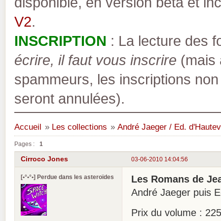
disponible, en version bêta et inc
V2
.
INSCRIPTION
: La lecture des 
écrire, il faut vous inscrire
(mais a
spammeurs, les inscriptions non
seront annulées).
Accueil
»
Les collections
»
André Jaeger / Ed. d'Hautev
Pages :
1
Cirroco Jones
03-06-2010 14:04:56
[•°•°•] Perdue dans les asteroïdes
Les Romans de Jea
André Jaeger puis Ed
Prix du volume : 225