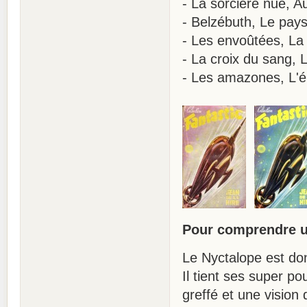
- La sorcière nue, A
- Belzébuth, Le pay
- Les envoûtées, La 
- La croix du sang, 
- Les amazones, L'é
Pour comprendre un
Le Nyctalope est don
Il tient ses super po
greffé et une vision 