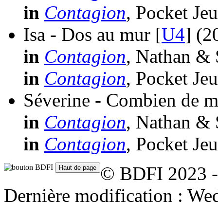
in
Contagion
, Pocket Je
Isa - Dos au mur [
U4
]
(2
in
Contagion
, Nathan & 
in
Contagion
, Pocket Je
Séverine - Combien de mor
in
Contagion
, Nathan & 
in
Contagion
, Pocket Je
© BDFI 2023 -
Dernière modification : We