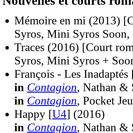
Nouvelles et courts ro
Mémoire en mi
(2013)
[
Syros, Mini Syros Soon,
Traces
(2016)
[Court ro
Syros, Mini Syros + Soo
François - Les Inadaptés 
in
Contagion
, Nathan & 
in
Contagion
, Pocket Je
Happy [
U4
]
(2016)
in
Contagion
, Nathan & 