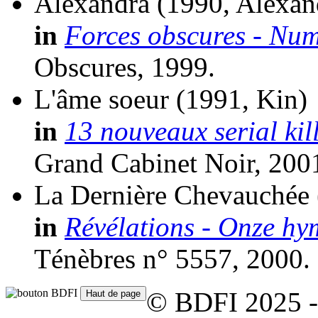
Alexandra
(1990, Alexan
in
Forces obscures - Nu
Obscures, 1999.
L'âme soeur
(1991, Kin)
in
13 nouveaux serial kil
Grand Cabinet Noir, 200
La Dernière Chevauchée
in
Révélations - Onze hy
Ténèbres n° 5557, 2000.
© BDFI 2025 -