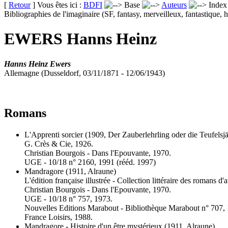
[
Retour
] Vous êtes ici :
BDFI
Base
Auteurs
Inde
Bibliographies de l'imaginaire (SF, fantasy, merveilleux, fantastique, h
EWERS Hanns Heinz
Hanns Heinz Ewers
Allemagne (Dusseldorf, 03/11/1871 - 12/06/1943)
Romans
L'Apprenti sorcier
(1909, Der Zauberlehrling oder die Teufelsj
G. Crès & Cie, 1926.
Christian Bourgois - Dans l'Epouvante, 1970.
UGE - 10/18 n° 2160, 1991 (
rééd.
1997)
Mandragore
(1911, Alraune)
L'édition française illustrée - Collection littéraire des romans d
Christian Bourgois - Dans l'Epouvante, 1970.
UGE - 10/18 n° 757, 1973.
Nouvelles Editions Marabout - Bibliothèque Marabout n° 707,
France Loisirs, 1988.
Mandragore - Histoire d'un être mystérieux
(1911, Alraune)