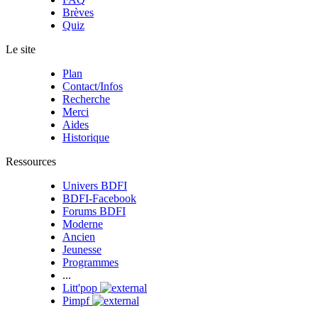
Brèves
Quiz
Le site
Plan
Contact/Infos
Recherche
Merci
Aides
Historique
Ressources
Univers BDFI
BDFI-Facebook
Forums BDFI
Moderne
Ancien
Jeunesse
Programmes
...
Litt'pop
Pimpf