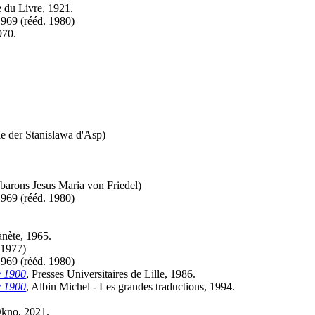
 du Livre, 1921.
1969 (
rééd.
1980)
970.
le der Stanislawa d'Asp)
 barons Jesus Maria von Friedel)
1969 (
rééd.
1980)
anète, 1965.
1977)
1969 (
rééd.
1980)
e 1900
, Presses Universitaires de Lille, 1986.
e 1900
, Albin Michel - Les grandes traductions, 1994.
Okno, 2021.