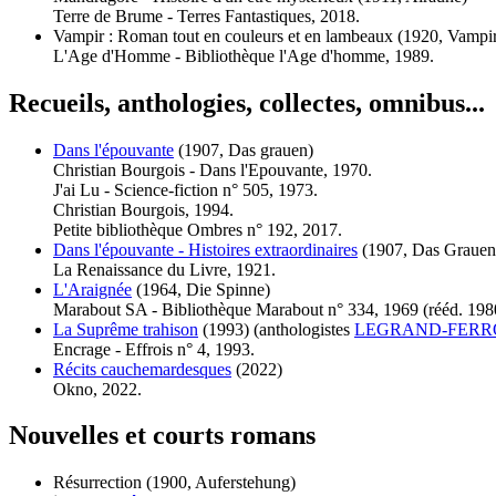
Terre de Brume - Terres Fantastiques, 2018.
Vampir : Roman tout en couleurs et en lambeaux
(1920, Vampir
L'Age d'Homme - Bibliothèque l'Age d'homme, 1989.
Recueils, anthologies, collectes, omnibus...
Dans l'épouvante
(1907, Das grauen)
Christian Bourgois - Dans l'Epouvante, 1970.
J'ai Lu - Science-fiction n° 505, 1973.
Christian Bourgois, 1994.
Petite bibliothèque Ombres n° 192, 2017.
Dans l'épouvante - Histoires extraordinaires
(1907, Das Grauen
La Renaissance du Livre, 1921.
L'Araignée
(1964, Die Spinne)
Marabout SA - Bibliothèque Marabout n° 334, 1969 (
rééd.
198
La Suprême trahison
(1993)
(anthologistes
LEGRAND-FERR
Encrage - Effrois n° 4, 1993.
Récits cauchemardesques
(2022)
Okno, 2022.
Nouvelles et courts romans
Résurrection
(1900, Auferstehung)