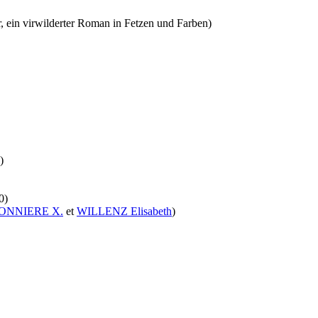
, ein virwilderter Roman in Fetzen und Farben)
)
0)
ONNIERE X.
et
WILLENZ Elisabeth
)