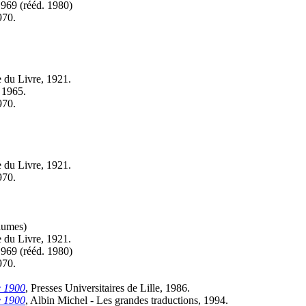
1969 (
rééd.
1980)
970.
 du Livre, 1921.
, 1965.
970.
 du Livre, 1921.
970.
aumes)
 du Livre, 1921.
1969 (
rééd.
1980)
970.
e 1900
, Presses Universitaires de Lille, 1986.
e 1900
, Albin Michel - Les grandes traductions, 1994.