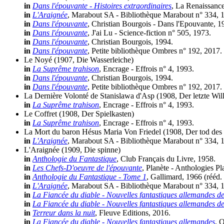
in
Dans l'épouvante - Histoires extraordinaires
, La Renaissance
in
L'Araignée
, Marabout SA - Bibliothèque Marabout n° 334, 
in
Dans l'épouvante
, Christian Bourgois - Dans l'Epouvante, 1
in
Dans l'épouvante
, J'ai Lu - Science-fiction n° 505, 1973.
in
Dans l'épouvante
, Christian Bourgois, 1994.
in
Dans l'épouvante
, Petite bibliothèque Ombres n° 192, 2017.
Le Noyé
(1907, Die Wasserleiche)
in
La Suprême trahison
, Encrage - Effrois n° 4, 1993.
in
Dans l'épouvante
, Christian Bourgois, 1994.
in
Dans l'épouvante
, Petite bibliothèque Ombres n° 192, 2017.
La Dernière Volonté de Stanislawa d'Asp
(1908, Der letzte Wil
in
La Suprême trahison
, Encrage - Effrois n° 4, 1993.
Le Coffret
(1908, Der Spielkasten)
in
La Suprême trahison
, Encrage - Effrois n° 4, 1993.
La Mort du baron Hésus Maria Von Friedel
(1908, Der tod des
in
L'Araignée
, Marabout SA - Bibliothèque Marabout n° 334, 
L'Araignée
(1909, Die spinne)
in
Anthologie du Fantastique
, Club Français du Livre, 1958.
in
Les Chefs-D'oeuvre de l'épouvante
, Planète - Anthologies Pl
in
Anthologie du Fantastique - Tome 1
, Gallimard, 1966 (
rééd.
in
L'Araignée
, Marabout SA - Bibliothèque Marabout n° 334, 
in
La Fiancée du diable - Nouvelles fantastiques allemandes d
in
La Fiancée du diable - Nouvelles fantastiques allemandes d
in
Terreur dans la nuit
, Fleuve Editions, 2016.
in
La Fiancée du diable - Nouvelles fantastiques allemandes
, 