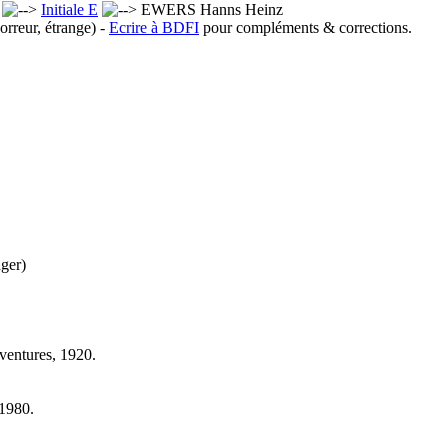
x
Initiale E
EWERS Hanns Heinz
orreur, étrange) -
Ecrire à BDFI
pour compléments & corrections.
äger)
'aventures, 1920.
 1980.