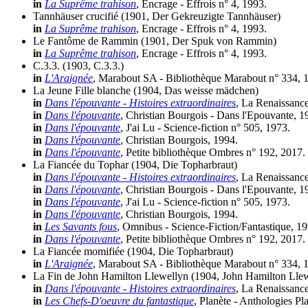
in
La Suprême trahison
, Encrage - Effrois n° 4, 1993.
Tannhäuser crucifié
(1901, Der Gekreuzigte Tannhäuser)
in
La Suprême trahison
, Encrage - Effrois n° 4, 1993.
Le Fantôme de Rammin
(1901, Der Spuk von Rammin)
in
La Suprême trahison
, Encrage - Effrois n° 4, 1993.
C.3.3.
(1903, C.3.3.)
in
L'Araignée
, Marabout SA - Bibliothèque Marabout n° 334, 
La Jeune Fille blanche
(1904, Das weisse mädchen)
in
Dans l'épouvante - Histoires extraordinaires
, La Renaissance
in
Dans l'épouvante
, Christian Bourgois - Dans l'Epouvante, 1
in
Dans l'épouvante
, J'ai Lu - Science-fiction n° 505, 1973.
in
Dans l'épouvante
, Christian Bourgois, 1994.
in
Dans l'épouvante
, Petite bibliothèque Ombres n° 192, 2017.
La Fiancée du Tophar
(1904, Die Topharbraut)
in
Dans l'épouvante - Histoires extraordinaires
, La Renaissance
in
Dans l'épouvante
, Christian Bourgois - Dans l'Epouvante, 1
in
Dans l'épouvante
, J'ai Lu - Science-fiction n° 505, 1973.
in
Dans l'épouvante
, Christian Bourgois, 1994.
in
Les Savants fous
, Omnibus - Science-Fiction/Fantastique, 19
in
Dans l'épouvante
, Petite bibliothèque Ombres n° 192, 2017.
La Fiancée momifiée
(1904, Die Topharbraut)
in
L'Araignée
, Marabout SA - Bibliothèque Marabout n° 334, 
La Fin de John Hamilton Llewellyn
(1904, John Hamilton Llew
in
Dans l'épouvante - Histoires extraordinaires
, La Renaissance
in
Les Chefs-D'oeuvre du fantastique
, Planète - Anthologies Pl