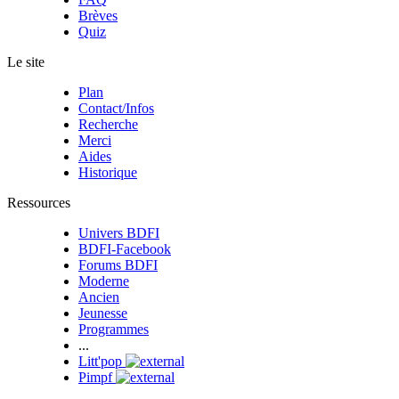
Brèves
Quiz
Le site
Plan
Contact/Infos
Recherche
Merci
Aides
Historique
Ressources
Univers BDFI
BDFI-Facebook
Forums BDFI
Moderne
Ancien
Jeunesse
Programmes
...
Litt'pop
Pimpf