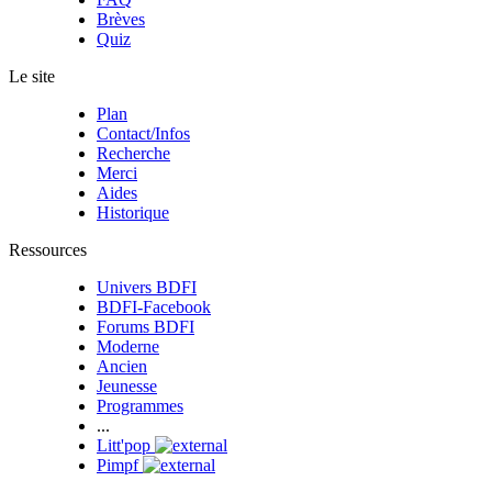
Brèves
Quiz
Le site
Plan
Contact/Infos
Recherche
Merci
Aides
Historique
Ressources
Univers BDFI
BDFI-Facebook
Forums BDFI
Moderne
Ancien
Jeunesse
Programmes
...
Litt'pop
Pimpf