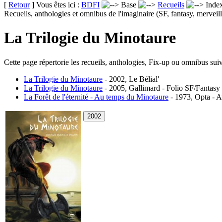
[
Retour
] Vous êtes ici :
BDFI
Base
Recueils
Inde
Recueils, anthologies et omnibus de l'imaginaire (SF, fantasy, merveill
La Trilogie du Minotaure
Cette page répertorie les recueils, anthologies, Fix-up ou omnibus suiv
La Trilogie du Minotaure
- 2002, Le Bélial'
La Trilogie du Minotaure
- 2005, Gallimard - Folio SF/Fantasy 
La Forêt de l'éternité - Au temps du Minotaure
- 1973, Opta - A