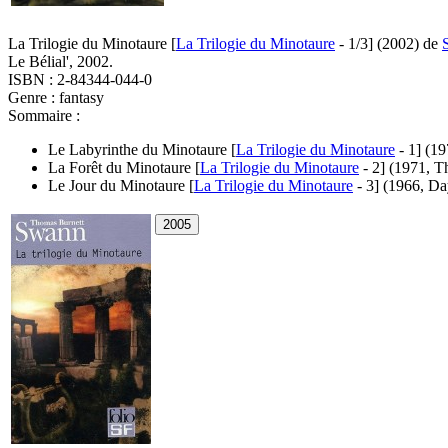
La Trilogie du Minotaure [
La Trilogie du Minotaure
- 1/3]
(2002)
de
Le Bélial', 2002.
ISBN : 2-84344-044-0
Genre : fantasy
Sommaire :
Le Labyrinthe du Minotaure [
La Trilogie du Minotaure
- 1]
(19
La Forêt du Minotaure [
La Trilogie du Minotaure
- 2]
(1971, Th
Le Jour du Minotaure [
La Trilogie du Minotaure
- 3]
(1966, Da