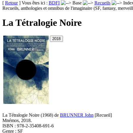
[
Retour
] Vous êtes ici :
BDFI
Base
Recueils
Inde
Recueils, anthologies et omnibus de l'imaginaire (SF, fantasy, merveill
La Tétralogie Noire
La Tétralogie Noire
(1968)
de
BRUNNER John
[Recueil]
Mnémos, 2018.
ISBN : 978-2-35408-691-6
Genre : SF