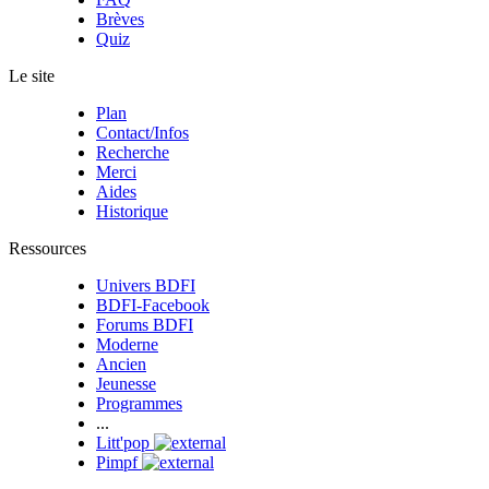
Brèves
Quiz
Le site
Plan
Contact/Infos
Recherche
Merci
Aides
Historique
Ressources
Univers BDFI
BDFI-Facebook
Forums BDFI
Moderne
Ancien
Jeunesse
Programmes
...
Litt'pop
Pimpf