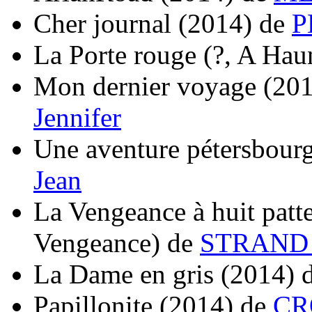
Cher journal
(2014)
de
P
La Porte rouge
(?, A Hau
Mon dernier voyage
(20
Jennifer
Une aventure pétersbour
Jean
La Vengeance à huit patt
Vengeance)
de
STRAND 
La Dame en gris
(2014)
Papillonite
(2014)
de
CR