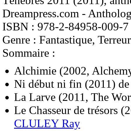
Ténèbres 2011
(2011)
, ant
Dreampress.com - Anthologi
ISBN : 978-2-84958-009-7
Genre : Fantastique, Terreur
Sommaire :
Alchimie
(2002, Alchem
Ni début ni fin
(2011)
d
La Larve
(2011, The Wo
Le Chasseur de trésors
(
CLULEY Ray