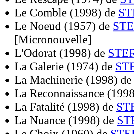
Le Comble
(1998)
de
ST
Le Noeud
(1957)
de
STE
[Micronouvelle]
L'Odorat
(1998)
de
STER
La Galerie
(1974)
de
ST
La Machinerie
(1998)
d
La Reconnaissance
(1998
La Fatalité
(1998)
de
ST
La Nuance
(1998)
de
ST
Le Choix
(1960)
de
STE