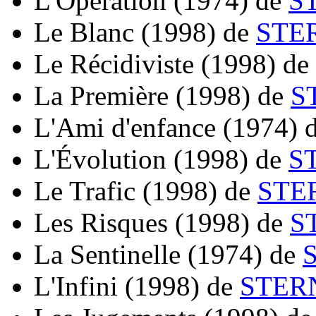
L'Opération
(1974)
de
S
Le Blanc
(1998)
de
STER
Le Récidiviste
(1998)
de
La Première
(1998)
de
S
L'Ami d'enfance
(1974)
L'Évolution
(1998)
de
S
Le Trafic
(1998)
de
STE
Les Risques
(1998)
de
S
La Sentinelle
(1974)
de
L'Infini
(1998)
de
STERN