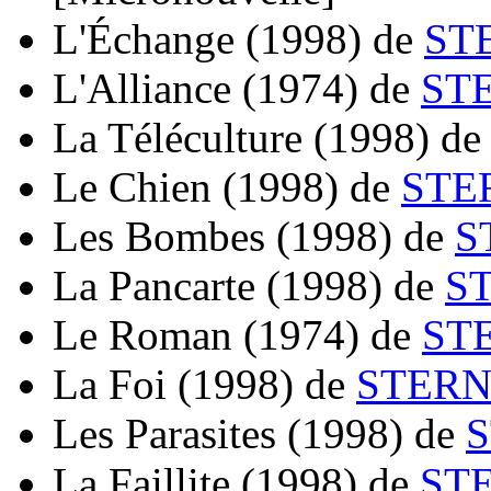
L'Échange
(1998)
de
ST
L'Alliance
(1974)
de
STE
La Téléculture
(1998)
d
Le Chien
(1998)
de
STE
Les Bombes
(1998)
de
S
La Pancarte
(1998)
de
S
Le Roman
(1974)
de
ST
La Foi
(1998)
de
STERN
Les Parasites
(1998)
de
S
La Faillite
(1998)
de
STE