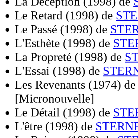
La Déception
(1998)
de
Le Retard
(1998)
de
STE
Le Passé
(1998)
de
STER
L'Esthète
(1998)
de
STE
La Propreté
(1998)
de
ST
L'Essai
(1998)
de
STERN
Les Revenants
(1974)
d
[Micronouvelle]
Le Détail
(1998)
de
STE
L'être
(1998)
de
STERNB