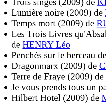
Trois singes
(2009)
de
K
Lumière noire
(2009)
de
Temps mort
(2009)
de
R
Les Trois Livres qu'Absa
de
HENRY Léo
Penchés sur le berceau de
Dragonmarx
(2009)
de
C
Terre de Fraye
(2009)
de
Je vous prends tous un p
Hilbert Hotel
(2009)
de