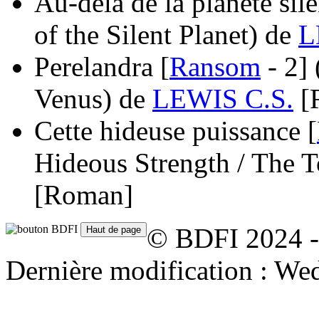
Au-delà de la planète sile
of the Silent Planet)
de
L
Perelandra [
Ransom
- 2]
Venus)
de
LEWIS C.S.
[
Cette hideuse puissance [
Hideous Strength / The T
[Roman]
© BDFI 2024 -
Dernière modification : We