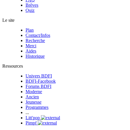
Brèves
Quiz
Le site
Plan
Contact/Infos
Recherche
Merci
Aides
Historique
Ressources
Univers BDFI
BDFI-Facebook
Forums BDFI
Moderne
Ancien
Jeunesse
Programmes
...
Litt'pop
Pimpf