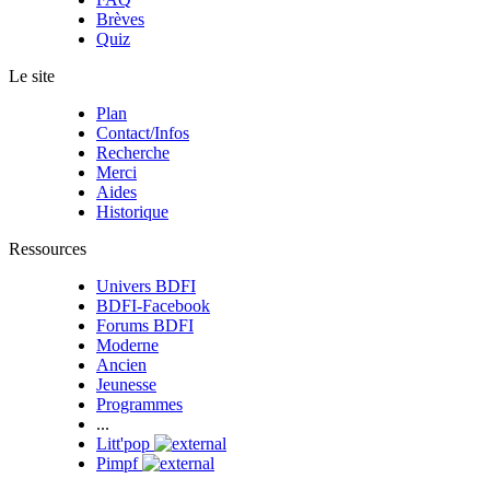
Brèves
Quiz
Le site
Plan
Contact/Infos
Recherche
Merci
Aides
Historique
Ressources
Univers BDFI
BDFI-Facebook
Forums BDFI
Moderne
Ancien
Jeunesse
Programmes
...
Litt'pop
Pimpf