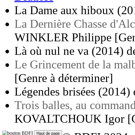
La Dame aux hiboux
(20
La Dernière Chasse d'Alc
WINKLER Philippe
[Gen
Là où nul ne va
(2014)
d
Le Grincement de la mal
[Genre à déterminer]
Légendes brisées
(2014)
Trois balles, au comman
KOVALTCHOUK Igor
[