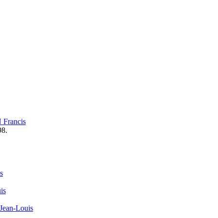
Francis
98.
s
is
ean-Louis