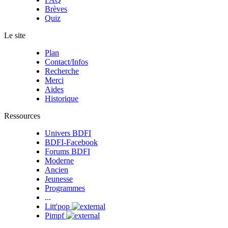
Brèves
Quiz
Le site
Plan
Contact/Infos
Recherche
Merci
Aides
Historique
Ressources
Univers BDFI
BDFI-Facebook
Forums BDFI
Moderne
Ancien
Jeunesse
Programmes
...
Litt'pop
Pimpf