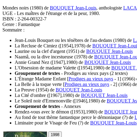
Mondes noirs
(1980)
de
BOUQUET Jean-Louis
, anthologiste
LACAS
UGE - Les maîtres de l'étrange et de la peur, 1980.
ISBN : 2-264-00322-7
Genre : Fantastique
Sommaire :
Jean-Louis Bouquet ou les ténèbres de l'au-dedans
(1980)
de
L
La Recluse de Cimiez
([1954],1978)
de
BOUQUET Jean-Loui
Laurine ou la clef d'argent
(1951)
de
BOUQUET Jean-Louis
Naamâ, ou la dive incestueuse
(1978)
de
BOUQUET Jean-Lou
Annie Grand Nez
([1947],1980)
de
BOUQUET Jean-Louis
L'Obsession de madame Valette
([1954],1980)
de
BOUQUET J
Groupement de textes
-
Prodiges au vieux pays (2 textes)
L'Étrange Madame Enfant [
Prodiges au vieux pays
- 1]
(1966)
La Belle à la toque verte [
Prodiges au vieux pays
- 2]
(1966)
d
La Preuve
(1954)
de
BOUQUET Jean-Louis
La Cité d'ombre
([1967],1980)
de
BOUQUET Jean-Louis
Le Soleil noir d'Ermenonville
([1946],1980)
de
BOUQUET Jea
Groupement de textes
-
Annexes
Rendez-vous avec le démon
([1953],1980)
de
BOUQUET Jean
Au fond de tout thème fantastique perce le démoniaque
(?)
de
Liminaire pour le Visage de Feu
(?)
de
BOUQUET Jean-Louis