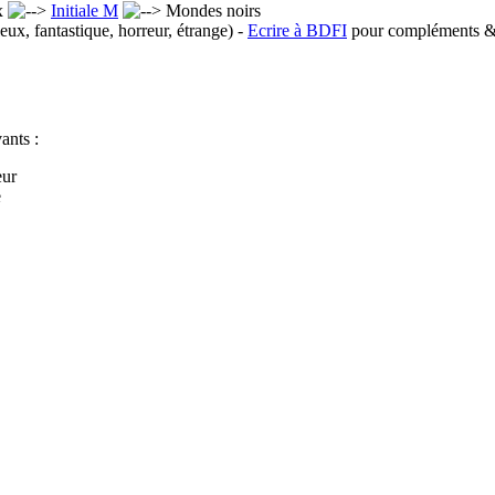
x
Initiale M
Mondes noirs
eux, fantastique, horreur, étrange) -
Ecrire à BDFI
pour compléments & 
ants :
eur
e