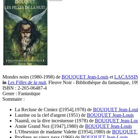
Mondes noirs
(1980-1998)
de
BOUQUET Jean-Louis
et
LACASSIN 
in
Les Filles de la nuit
, Fleuve Noir - Bibliothèque du fantastique, 19
ISBN : 2-265-06487-4
Genre : Fantastique
Sommaire :
La Recluse de Cimiez
([1954],1978)
de
BOUQUET Jean-Loui
Laurine ou la clef d'argent
(1951)
de
BOUQUET Jean-Louis
Naamâ, ou la dive incestueuse
(1978)
de
BOUQUET Jean-Lou
Annie Grand Nez
([1947],1980)
de
BOUQUET Jean-Louis
L'Obsession de madame Valette
([1954],1980)
de
BOUQUET J
Prodiges au vieux pays
(1966)
de
BOUQUET Jean-Louis