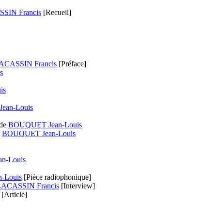
SIN Francis
[Recueil]
ACASSIN Francis
[Préface]
s
is
ean-Louis
de
BOUQUET Jean-Louis
e
BOUQUET Jean-Louis
n-Louis
-Louis
[Pièce radiophonique]
LACASSIN Francis
[Interview]
[Article]