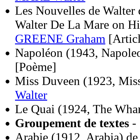
Les Nouvelles de Walter 
Walter De La Mare on Hi
GREENE Graham
[Artic
Napoléon
(1943, Napole
[Poème]
Miss Duveen
(1923, Mis
Walter
Le Quai
(1924, The Whar
Groupement de textes
-
Arabie
(1912, Arabia)
d