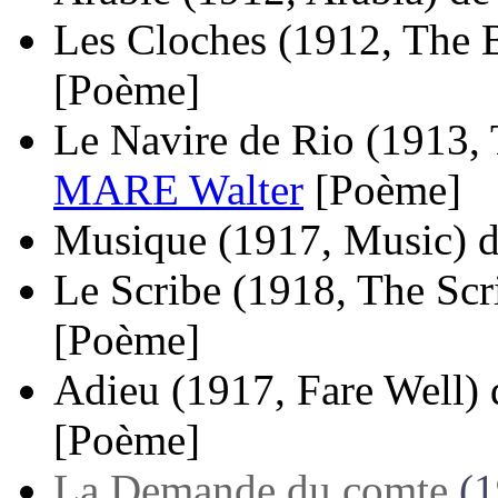
Les Cloches
(1912, The B
[Poème]
Le Navire de Rio
(1913, 
MARE Walter
[Poème]
Musique
(1917, Music)
Le Scribe
(1918, The Scr
[Poème]
Adieu
(1917, Fare Well)
[Poème]
La Demande du comte
(1