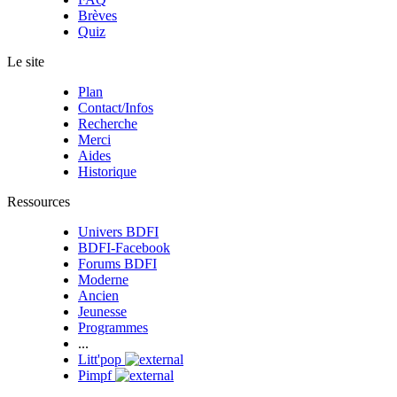
Brèves
Quiz
Le site
Plan
Contact/Infos
Recherche
Merci
Aides
Historique
Ressources
Univers BDFI
BDFI-Facebook
Forums BDFI
Moderne
Ancien
Jeunesse
Programmes
...
Litt'pop
Pimpf