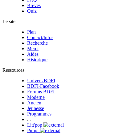
Brèves
Quiz
Le site
Plan
Contact/Infos
Recherche
Merci
Aides
Historique
Ressources
Univers BDFI
BDFI-Facebook
Forums BDFI
Moderne
Ancien
Jeunesse
Programmes
...
Litt'pop
Pimpf