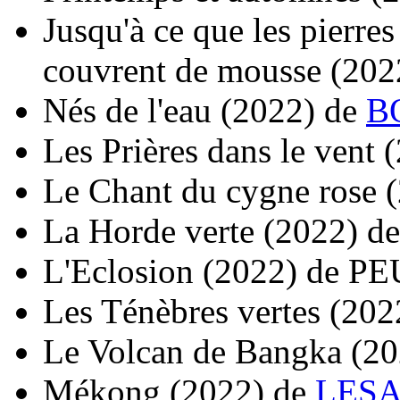
Jusqu'à ce que les pierres
couvrent de mousse
(202
Nés de l'eau
(2022)
de
BO
Les Prières dans le vent
(
Le Chant du cygne rose
La Horde verte
(2022)
d
L'Eclosion
(2022)
de
PE
Les Ténèbres vertes
(202
Le Volcan de Bangka
(20
Mékong
(2022)
de
LESA