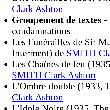
Clark Ashton
Groupement de textes
-
condamnations
Les Funérailles de Sir M
Interment)
de
SMITH Cla
Les Chaînes de feu
(1935
SMITH Clark Ashton
L'Ombre double
(1933, 
Clark Ashton
L'Idole Noire
(1935, The