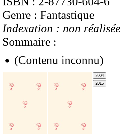
ISBN : 2-87730-604-6
Genre : Fantastique
Indexation : non réalisée
Sommaire :
(Contenu inconnu)