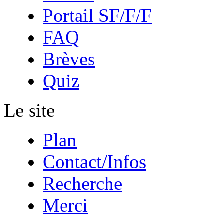
Portail SF/F/F
FAQ
Brèves
Quiz
Le site
Plan
Contact/Infos
Recherche
Merci