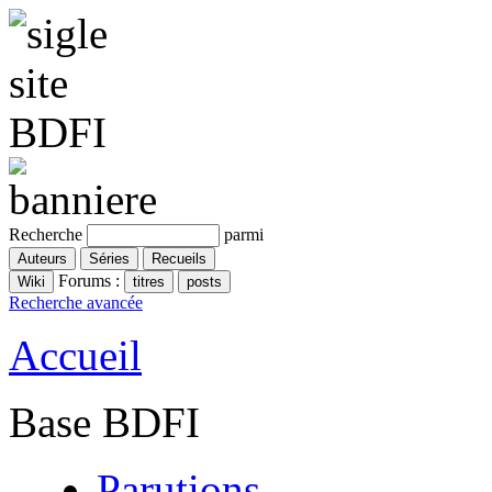
Recherche
parmi
Forums :
Recherche avancée
Accueil
Base BDFI
Parutions