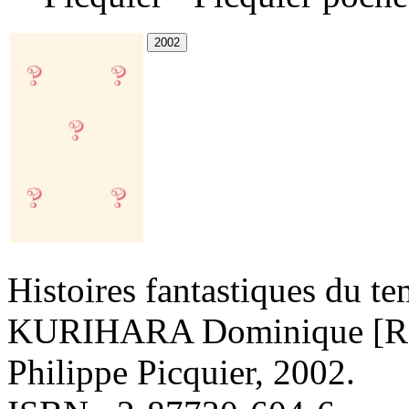
Histoires fantastiques du te
KURIHARA Dominique
[R
Philippe Picquier, 2002.