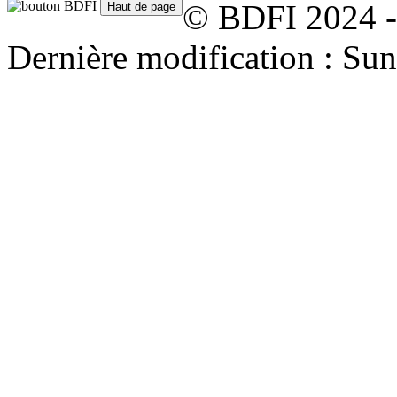
© BDFI 2024 -
Dernière modification : Su