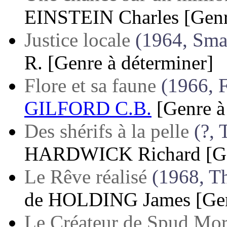
EINSTEIN Charles
[Genr
Justice locale
(1964, Sma
R.
[Genre à déterminer]
Flore et sa faune
(1966, 
GILFORD C.B.
[Genre à
Des shérifs à la pelle
(?,
HARDWICK Richard
[G
Le Rêve réalisé
(1968, T
de
HOLDING James
[Ge
Le Créateur de Spud Mo