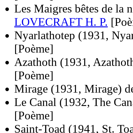
Les Maigres bêtes de la n
LOVECRAFT H. P.
[Po
Nyarlathotep
(1931, Nyar
[Poème]
Azathoth
(1931, Azathot
[Poème]
Mirage
(1931, Mirage)
d
Le Canal
(1932, The Can
[Poème]
Saint-Toad
(1941, St. Toa