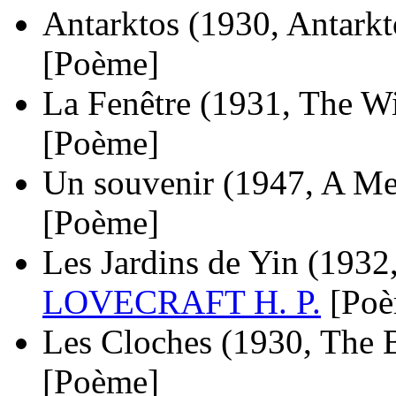
Antarktos
(1930, Antarkt
[Poème]
La Fenêtre
(1931, The W
[Poème]
Un souvenir
(1947, A M
[Poème]
Les Jardins de Yin
(1932
LOVECRAFT H. P.
[Po
Les Cloches
(1930, The B
[Poème]