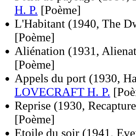
H. P.
[Poème]
L'Habitant
(1940, The Dw
[Poème]
Aliénation
(1931, Aliena
[Poème]
Appels du port
(1930, Ha
LOVECRAFT H. P.
[Po
Reprise
(1930, Recapture
[Poème]
Etoile du soir
(1941, Eve