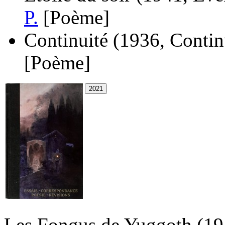
P.
[Poème]
Continuité
(1936, Contin
[Poème]
Les Fongus de Yuggoth
(19